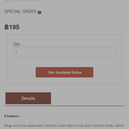
SPECIAL ORDER
฿195
Qty:
Not Available Online
Details
Features:
Dogs are born carnivores, bred for a diet that is rich and varied in fresh, whole