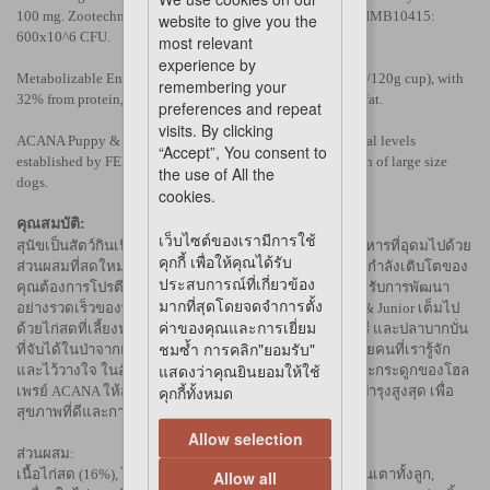
100 mg. Zootechnical additives: Enterococcus faecium NCIMB10415:
website to give you the
600x10^6 CFU.
most relevant
experience by
Metabolizable Energy is 3660 kcal/kg (439 kcal per 250ml/120g cup), with
remembering your
32% from protein, 22% from carbohydrates, and 46% from fat.
preferences and repeat
visits. By clicking
ACANA Puppy & Junior is formulated to meet the nutritional levels
“Accept”, You consent to
established by FEDIAF for All Life Stages, except for growth of large size
the use of All the
dogs.
cookies.
คุณสมบัติ:
เว็บไซต์ของเรามีการใช้
สุนัขเป็นสัตว์กินเนื้อโดยกำเนิด ได้รับการเลี้ยงดูมาเพื่ออาหารที่อุดมไปด้วย
คุกกี้ เพื่อให้คุณได้รับ
ส่วนผสมที่สดใหม่จากสัตว์ทั้งตัวและหลากหลาย ลูกสุนัขที่กำลังเติบโตของ
ประสบการณ์ที่เกี่ยวข้อง
คุณต้องการโปรตีนและไขมันจากโปรตีนจากสัตว์ เพื่อรองรับการพัฒนา
มากที่สุดโดยจดจำการตั้ง
อย่างรวดเร็วของพวกมัน นั่นเป็นเหตุผลที่ ACANA Puppy & Junior เต็มไป
ค่าของคุณและการเยี่ยม
ด้วยไก่สดที่เลี้ยงฟรีและไข่ที่ปลอดจากกรงจากฟาร์มแพรรี และปลาบากบั่น
ชมซ้ำ การคลิก"ยอมรับ"
ที่จับได้ในป่าจากแปซิฟิกของแคนาดา ซึ่งส่งสดหรือดิบโดยคนที่เรารู้จัก
แสดงว่าคุณยินยอมให้ใช้
และไว้วางใจ ในอัตราส่วนของเนื้อ อวัยวะ กระดูกอ่อน และกระดูกของโฮล
คุกกี้ทั้งหมด
เพรย์ ACANA ให้สารอาหารตามธรรมชาติในรูปแบบการบำรุงสูงสุด เพื่อ
สุขภาพที่ดีและการพัฒนาสูงสุด
Allow selection
ส่วนผสม:
เนื้อไก่สด (16%), ไก่ป่น (13%), ไก่งวง (13%), ถั่วแดง, ถั่วลันเตาทั้งลูก,
Allow all