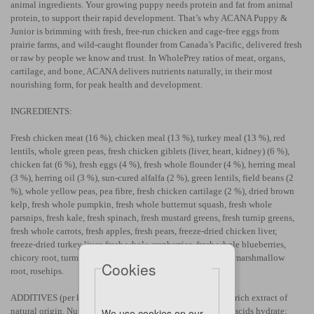
animal ingredients. Your growing puppy needs protein and fat from animal
protein, to support their rapid development. That’s why ACANA Puppy &
Junior is brimming with fresh, free-run chicken and cage-free eggs from
prairie farms, and wild-caught flounder from Canada’s Pacific, delivered fresh
or raw by people we know and trust. In WholePrey ratios of meat, organs,
cartilage, and bone, ACANA delivers nutrients naturally, in their most
nourishing form, for peak health and development.
INGREDIENTS:
Fresh chicken meat (16 %), chicken meal (13 %), turkey meal (13 %), red
lentils, whole green peas, fresh chicken giblets (liver, heart, kidney) (6 %),
chicken fat (6 %), fresh eggs (4 %), fresh whole flounder (4 %), herring meal
(3 %), herring oil (3 %), sun-cured alfalfa (2 %), green lentils, field beans (2
%), whole yellow peas, pea fibre, fresh chicken cartilage (2 %), dried brown
kelp, fresh whole pumpkin, fresh whole butternut squash, fresh whole
parsnips, fresh kale, fresh spinach, fresh mustard greens, fresh turnip greens,
fresh whole carrots, fresh apples, fresh pears, freeze-dried chicken liver,
freeze-dried turkey liver, fresh whole cranberries, fresh whole blueberries,
chicory root, turmeric, milk thistle, burdock root, lavender, marshmallow
Cookies
root, rosehips.
ADDITIVES (per kg): Technological additives: tocopherol-rich extract of
natural origin. Nutritional additives: zinc chelate of amino acids hydrate:
We use cookies on our