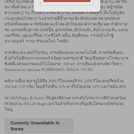
เครื่องในไก่สด (ตับ, หัวใจ, ไต) (6 %), ไขมันไก่ (6 %) , ไข่สด (4 %), ปลาลิ้น
หมาทั้งตัวสด (4 %), ปลาแฮร์ริ่ง (3 %), น้ำมันปลาเฮอริ่ง (3 %), หญ้าชนิต
ตากแดด (2 %), ถั่วเขียว, ถั่วสนาม (2 %), ทั้งหมด ถั่วลันเตา เส้นใยอัญชัน
กระดูกอ่อนไก่สด (2 %) สาหร่ายสีน้ำตาลแห้ง ฟักทองสด สควอชบัตเต
อร์นัททั้งผลสด พาร์สนิปสด คะน้าสด ผักโขมสด ผักกาดเขียวสด หัวผักกาด
สด แครอททั้งลูก สด แอปเปิ้ล, ลูกแพร์สด, ตับไก่แห้ง, ตับไก่งวงแห้ง, แครน
เบอร์รี่สด, บลูเบอร์รี่สด, รากชิโครี, ขมิ้น, ธัญพืชนม, รากหญ้าเจ้าชู้,
ลาเวนเดอร์, รากมาร์ชเมลโลว์, โรสฮิป
สารเติมแต่ง (ต่อกิโลกรัม): สารเติมแต่งทางเทคโนโลยี: สารสกัดที่อุดม
ด้วยโทโคฟีรอลจากแหล่งกำเนิดตามธรรมชาติ วัตถุเจือปนทางโภชนาการ:
ซิงค์คีเลตของกรดอะมิโนไฮเดรต: 100 มก. สารเติมแต่งทางสัตววิทยา:
Enterococcus faecium NCIMB10415: 600x10 ^ 6 CFU
พลังงานที่เผาผลาญได้คือ 3660 กิโลแคลอรี/กก. (439 กิโลแคลอรีต่อถ้วย
250 มล./120 กรัม) โดยมีโปรตีน 32% คาร์โบไฮเดรต 22% และไขมัน 46%
ACANA Puppy & Junior เป็นสูตรที่ตรงตามระดับโภชนาการที่กำหนดโดย
FEDIAF for All Life Stages ยกเว้นสำหรับการเจริญเติบโตของสุนัขขนาด
ใหญ่
Currently Unavailable in
Stores