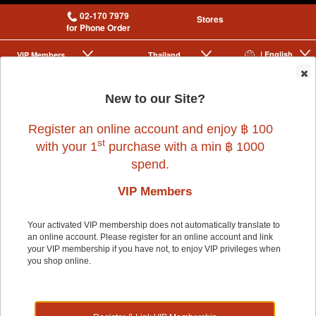
02-170 7979
Stores
for Phone Order
| English
VIP Membership
Thailand
|
|
0
New to our Site?
Register an online account and enjoy ฿ 100
st
with your 1
purchase with a min ฿ 1000
spend.
VIP Members
Home
>
Dog
>
ACANA
>
ACANA PUPPY & JUNIOR 340g.
Your activated VIP membership does not automatically translate to
an online account. Please register for an online account and link
your VIP membership if you have not, to enjoy VIP privileges when
you shop online.