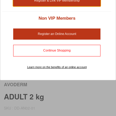
Register & Link VIP Membership
Non VIP Members
Register an Online Account
Continue Shopping
Learn more on the benefits of an online account
Rollover image to view larger image
AVODERM
ADULT 2 kg
SKU : DD-AN02-01