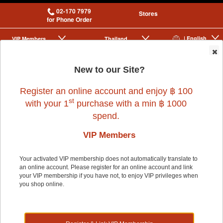
02-170 7979
Stores
for Phone Order
| English
VIP Membership
Thailand
|
|
0
New to our Site?
Register an online account and enjoy ฿ 100
st
with your 1
purchase with a min ฿ 1000
spend.
VIP Members
Home
>
Dog
>
AVODERM
>
ADULT 2 kg
Your activated VIP membership does not automatically translate to
an online account. Please register for an online account and link
your VIP membership if you have not, to enjoy VIP privileges when
you shop online.