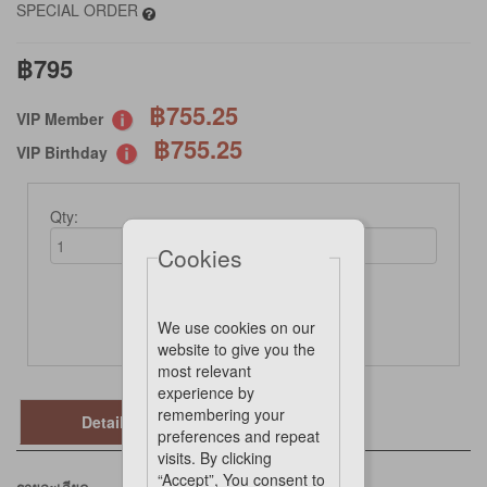
SPECIAL ORDER
฿795
฿755.25
VIP Member
฿755.25
VIP Birthday
Qty:
Cookies
Not Available Online
We use cookies on our
website to give you the
most relevant
experience by
remembering your
Details
preferences and repeat
visits. By clicking
“Accept”, You consent to