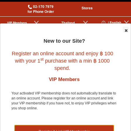
02-170 7979
Stores
for Phone Order
| English
VIP Membership
Thailand
|
|
0
New to our Site?
Register an online account and enjoy ฿ 100
st
with your 1
purchase with a min ฿ 1000
spend.
VIP Members
Home
>
Dog
>
KANIMAL
>
ALL IN ONE PET BALM STICK BROWN
SUGAR 28.5g.
Your activated VIP membership does not automatically translate to
an online account. Please register for an online account and link
your VIP membership if you have not, to enjoy VIP privileges when
you shop online.