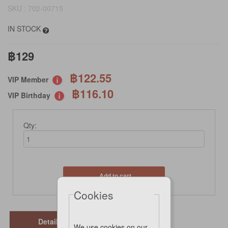
SKU : 702-00715
IN STOCK
฿129
฿122.55
VIP Member
฿116.10
VIP Birthday
Qty:
Add to cart
Cookies
Details
We use cookies on our