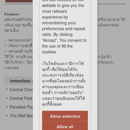
website to give you the
most relevant
Features:
experience by
ผลิตภัณฑ์สำหรับทาบริเวณจมูก ข้อศอก อุ้งเท้าที่แห้งกร้านหรือแตกลาย ให้
remembering your
กลับมานุ่ม ชุ่มชื้น น่าสัมผัส โดยปราศจากส่วนประกอบที่เป็นอันตรายต่อ
preferences and repeat
สัตว์เลี้ยง
visits. By clicking
“Accept”, You consent to
✅ ลดรอยแตกด้านของอุ้งเท้า
the use of All the
✅ เพิ่มความชุ่มชื้นให้จมูกลดปัญหาจมูกแห้ง
cookies.
✅ ลดรอยด้านบริเวณข้อศอก
วิธีใช้ : ทาบริเวณที่แห้งกร้านตามต้องการ เช่น จมูก ข้อศอก อุ้งเท้า
วิธีเก็บรักษา : ปิดฝาทุกครั้งหลังใช้งาน เก็บให้ห่างจากความร้อนและ
เว็บไซต์ของเรามีการใช้
แสงแดด
คุกกี้ เพื่อให้คุณได้รับ
ประสบการณ์ที่เกี่ยวข้อง
Immediate Availability At
มากที่สุดโดยจดจำการตั้ง
ค่าของคุณและการเยี่ยม
Central Chonburi
ชมซ้ำ การคลิก"ยอมรับ"
Central Festival Eastville
แสดงว่าคุณยินยอมให้ใช้
คุกกี้ทั้งหมด
Paradise Park
The Mall BangKae
Allow selection
Allow all