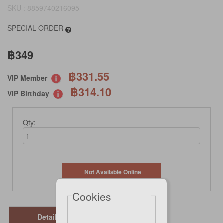
SKU : 8859740216095
SPECIAL ORDER
฿349
฿331.55
VIP Member
฿314.10
VIP Birthday
Qty:
Not Available Online
Cookies
Details