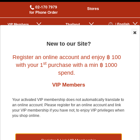
02-170 7979
Stores
for Phone Order
| English
VIP Membership
Thailand
|
|
0
New to our Site?
Register an online account and enjoy ฿ 100
st
with your 1
purchase with a min ฿ 1000
spend.
VIP Members
Home
>
Dog
>
GAGER
>
BETA-GLUCAN POWDER VITAMINS BLUE
50G
Your activated VIP membership does not automatically translate to
an online account. Please register for an online account and link
your VIP membership if you have not, to enjoy VIP privileges when
you shop online.