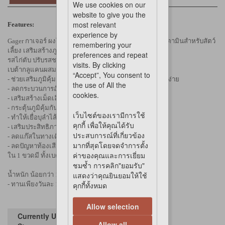
We use cookies on our
website to give you the
most relevant
Features:
experience by
Gager กาเจอร์ ผงโรยข้าวเบต้ากลูแคนผสมโปรไบโอติก วิตามินสำหรับสัตว์
remembering your
เลี้ยง เสริมสร้างภูมิคุ้มกัน ตัวแน่น
preferences and repeat
รสไก่ตับ ปรับรสชาติให้น้องแมวทานง่ายยิ่งขึ้น**
visits. By clicking
เบต้ากลูแคนผสมโปรไบโอติค กาเจอร์ แบบ 2in1
“Accept”, You consent to
- ช่วยเสริมภูมิคุ้มกันทั่วร่างกาย ป้องกันไม่ให้น้องแมวป่วยง่าย
the use of All the
- ลดกระบวนการอักเสบ แผลหายเร็ว เชื้อราดีขึ้น
cookies.
- เสริมสร้างเม็ดเลือดขาวในสัตว์ที่ภูมิคุ้มกันบกพร่อง
- กระตุ้นภูมิคุ้มกันในสัตว์ป่วย
เว็บไซต์ของเรามีการใช้
- ทำให้เยื่อบุลำไส้แข็งแรง ขับถ่ายเป็นก้อนสวย
คุกกี้ เพื่อให้คุณได้รับ
- เสริมประสิทธิภาพการย่อยอาหาร
ประสบการณ์ที่เกี่ยวข้อง
- ลดแก๊สในทางเดินอาหาร ลดกลิ่นตด กลิ่นอึ
มากที่สุดโดยจดจำการตั้ง
- ลดปัญหาท้องเสียจากการเปลี่ยนอาหาร
ค่าของคุณและการเยี่ยม
ใน 1 ขวดมี ทั้งเบต้ากลูแคนและโปรไบโอติก
ชมซ้ำ การคลิก"ยอมรับ"
แสดงว่าคุณยินยอมให้ใช้
น้ำหนัก น้อยกว่า 10 กก.
- ทานเพียงวันละ 1 กรัม (1 ช้อนที่ให้ไป)
คุกกี้ทั้งหมด
Allow selection
Currently Unavailable in
Allow all