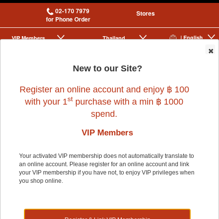
02-170 7979
Stores
for Phone Order
| English
VIP Membership
Thailand
|
|
0
New to our Site?
Register an online account and enjoy ฿ 100
st
with your 1
purchase with a min ฿ 1000
spend.
VIP Members
Home
>
Dog
>
VIRBAC
>
C.E.T.POULTRY 70 g.
Your activated VIP membership does not automatically translate to
an online account. Please register for an online account and link
your VIP membership if you have not, to enjoy VIP privileges when
you shop online.