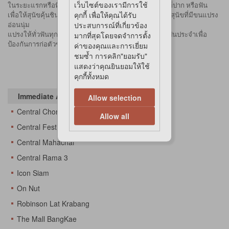
เว็บไซต์ของเรามีการใช้
ในระยะแรกหรือพึ่งเริ่มใช้ ควรใช้นิ้วป้ายยาสีฟันเล็กน้อยที่ปาก หรือฟัน
คุกกี้ เพื่อให้คุณได้รับ
เพื่อให้สุนัขคุ้นชินก่อน จึงค่อยใช้ร่วมกับแปรงสีฟันสำหรับสุนัขที่มีขนแปรง
ประสบการณ์ที่เกี่ยวข้อง
อ่อนนุ่ม
มากที่สุดโดยจดจำการตั้ง
แปรงให้ทั่วฟันทุกซี่ ไม่ต้องบ้วนปากหรือล้างออก ควรใช้เป็นประจำเพื่อ
ป้องกันการก่อตัวของหินปูน
ค่าของคุณและการเยี่ยม
ชมซ้ำ การคลิก"ยอมรับ"
แสดงว่าคุณยินยอมให้ใช้
คุกกี้ทั้งหมด
Immediate Availability At
Allow selection
Central Chonburi
Allow all
Central Festival Eastville
Central Mahachai
Central Rama 3
Icon Siam
On Nut
Robinson Lat Krabang
The Mall BangKae