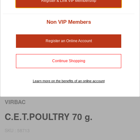
Register & Link VIP Membership
Non VIP Members
Register an Online Account
Continue Shopping
Learn more on the benefits of an online account
Rollover image to view larger image
VIRBAC
C.E.T.POULTRY 70 g.
SKU : 58713