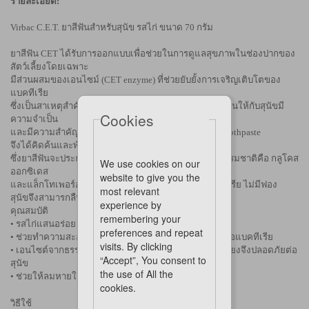
รายละเอียด:
Virbac C.E.T. ยาสีฟันสำหรับสุนัข
รสไก่ ขนาด 70 กรัม
ยาสีฟัน CET ได้รับการออกแบบเพื่อช่วยในการดูแลสุขภาพในช่องปากของ
สัตว์เลี้ยงโดยเฉพาะ
มีส่วนผสมของเอนไซม์ (CET enzyme) ที่ช่วยยับยั้งการเจริญเติบโตของ
แบคทีเรีย
ซึ่งเป็นสาเหตุสำคัญของโรคปริทันต์
การทำความสะอาดฟันให้กับสุนัขมี
Cookies
ความจำเป็น
และมีความสำคัญเช่นเดียวกับมนุษย์
C.E.T. Enzymatic Toothpaste
จึงได้คิดค้นและพัฒนาสูตรยาสีฟันสำหรับสุนัขโดยเฉพาะ
ซึ่งยาสีฟันจะประกอบไปด้วยเอนไซม์สองชนิดที่มาจากธรรมชาติคือ กลูโคส
We use cookies on our
ออกซิเดส
website to give you the
และแล็กโทเพอร์ออกซิเดส มีคุณสมบัติต่อต้านเชื้อแบคทีเรีย ไม่มีฟอง
most relevant
สุนัขจึงสามารกลืนกินได้โดยไม่เป็นอันตราย
experience by
คุณสมบัติ
remembering your
• รสไก่แสนอร่อย สุนัขจึงไม่ขัดขืน
preferences and repeat
• ช่วยทำความสะอาดฟัน ขจัดคราบจุลินทรีย์ และยับยั้งเชื้อแบคทีเรีย
visits. By clicking
• เอนไซต์จากธรรมชาติ สามารถกลืนกินได้ไม่มีผลข้างเคียงจึงปลอดภัยต่อ
“Accept”, You consent to
สุนัข
the use of All the
• ช่วยให้ลมหายใจสดชื่น
cookies.
วิธีใช้