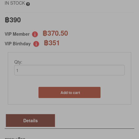
IN STOCK
฿390
฿370.50
VIP Member
฿351
VIP Birthday
Qty:
Add to cart
Details