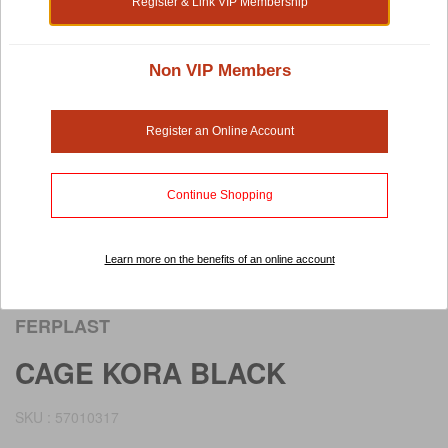
Register & Link VIP Membership
Non VIP Members
Register an Online Account
Continue Shopping
Learn more on the benefits of an online account
Rollover image to view larger image
FERPLAST
CAGE KORA BLACK
SKU : 57010317