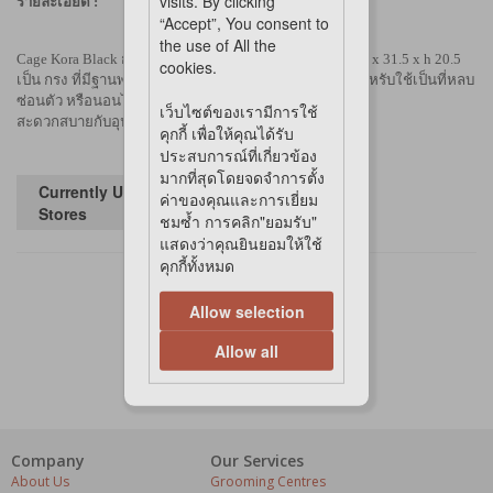
visits. By clicking
รายละเอียด :
“Accept”, You consent to
the use of All the
Cage Kora Black
กรง
สำหรับสัตว์เลี้ยงขนาดเล็ก ขนาด
58 x 31.5 x h 20.5
cookies.
เป็น กรง ที่มีฐานพลาสติก
มีประตูสำหรับเปิด-ปิด เหมาะสำหรับ
ใช้เป็นที่
หลบ
ซ่อนตัว หรือนอนได้
เว็บไซต์ของเรามีการใช้
สะดวกสบายกับอุปกรณ์ที่อยู่ภายในกรง
ที่มีอย่างครบถ้วน
คุกกี้ เพื่อให้คุณได้รับ
ประสบการณ์ที่เกี่ยวข้อง
มากที่สุดโดยจดจำการตั้ง
Currently Unavailable in
ค่าของคุณและการเยี่ยม
Stores
ชมซ้ำ การคลิก"ยอมรับ"
แสดงว่าคุณยินยอมให้ใช้
คุกกี้ทั้งหมด
Allow selection
Allow all
Company
Our Services
About Us
Grooming Centres