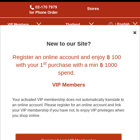
02-170 7979
Stores
for Phone Order
| English
VIP Membership
Thailand
|
|
0
New to our Site?
Register an online account and enjoy ฿ 100
st
with your 1
purchase with a min ฿ 1000
spend.
VIP Members
Home
>
Small Pet
>
FERPLAST
>
CAGE KORA BLACK
Your activated VIP membership does not automatically translate to
an online account. Please register for an online account and link
your VIP membership if you have not, to enjoy VIP privileges when
you shop online.