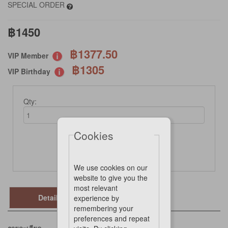
SPECIAL ORDER
฿1450
฿1377.50
VIP Member
฿1305
VIP Birthday
Qty:
Cookies
Not Available Online
We use cookies on our
website to give you the
most relevant
Details
experience by
remembering your
preferences and repeat