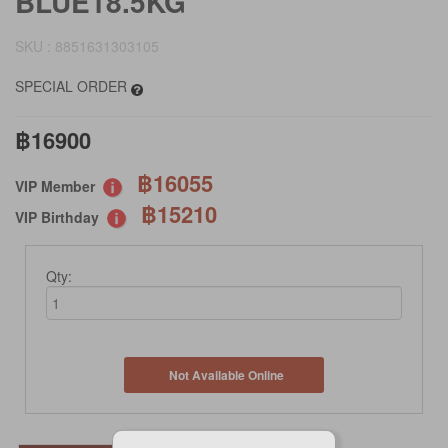
BLUE18.5KG
SKU : 8851631303105
SPECIAL ORDER
฿16900
฿16055
VIP Member
฿15210
VIP Birthday
Qty:
Not Available Online