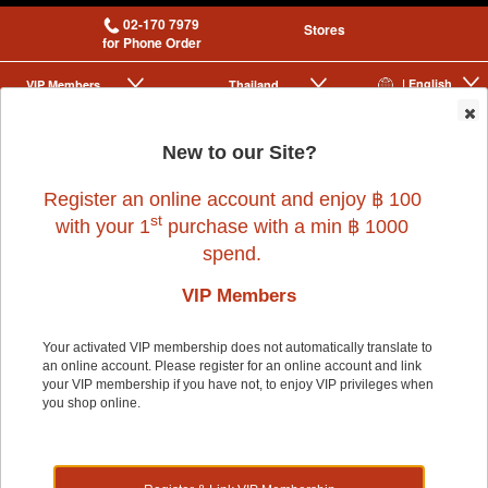
02-170 7979
Stores
for Phone Order
| English
VIP Membership
Thailand
|
|
0
New to our Site?
Register an online account and enjoy ฿ 100
st
with your 1
purchase with a min ฿ 1000
spend.
VIP Members
Home
>
Dog
>
BERND
>
(C)BERND BLOOM PET WAGONI - AIRFORCE
BLUE18.5KG
Your activated VIP membership does not automatically translate to
an online account. Please register for an online account and link
your VIP membership if you have not, to enjoy VIP privileges when
you shop online.