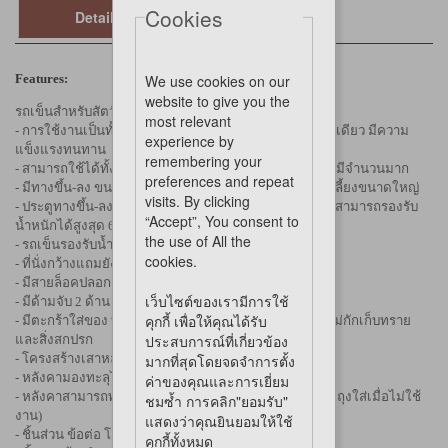
Cookies
Details
Features:
We use cookies on our
website to give you the
รถเข็นสำหรับสัตว์เลี้ยง
most relevant
- การใช้งานเป็นทั้งรถเข็นสัตว์เลี้ยง และรถลาก ได้ในหนึ่งเดียว มีความ
experience by
แข็งแรงทนทาน
remembering your
- สามารถใช้ได้ทั้งสัตว์เลี้ยงตัวใหญ่ และสัตว์เลี้ยงตัวเล็กที่มีจำนวนมาก
preferences and repeat
- มีทางขึ้น-ลง ขนาดใหญ่และแข็งแรง เหมาะสำหรับสัตว์เลี้ยงขนาดใหญ่
visits. By clicking
- ประตูทางขึ้น-ลง เป็นอลูมิเนียม มีความแข็งแรง ทนทาน สามารถรองรับ
“Accept”, You consent to
น้ำหนักได้สูงสุด 60 kg.
the use of All the
- รถเข็นรองรับน้ำหนักบรรทุกได้สูงสุด 100 kg.
cookies.
- ที่นั่งกว้างแถมยังสามารถแบ่งช่องการใช้งานได้
- มีสายล็อคปลอกคอสัตว์เลี้ยง 2 สาย
เว็บไซต์ของเรามีการใช้
- มีด้ามจับ 2 ด้าน ทั้งด้านที่เข็น และด้านที่ใช้ลาก
คุกกี้ เพื่อให้คุณได้รับ
- มีตะกร้าใส่ของ ที่มาพร้อมช่องใส่รองเท้า และตาข่ายที่ไม่กักเก็บทราย
ประสบการณ์ที่เกี่ยวข้อง
และสิ่งสกปรก
- โครงสร้างเสาหลังคาสามารถซ่อนเก็บได้
มากที่สุดโดยจดจำการตั้ง
- หลังคามองทะลุได้
ค่าของคุณและการเยี่ยม
- หลังคาสามารถพับเก็บได้ พร้อมม่าน และหลังคา 2 ชั้น (มีถุงใส่เมื่อไม่ใช้
ชมซ้ำ การคลิก"ยอมรับ"
งาน)
แสดงว่าคุณยินยอมให้ใช้
- ชิ้นส่วน ข้อต่อ โครง รูปทรงมน ไม่มีคม
คุกกี้ทั้งหมด