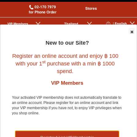
02-170 7979
Stores
for Phone Order
| English
VIP Membership
Thailand
|
|
0
New to our Site?
Register an online account and enjoy ฿ 100
st
with your 1
purchase with a min ฿ 1000
spend.
VIP Members
Home
>
Dog
>
BERND
>
(C)BERND PRIMEPET(ISOFIX) 2 GLACIER
GRAY11.3kg
Your activated VIP membership does not automatically translate to
an online account. Please register for an online account and link
your VIP membership if you have not, to enjoy VIP privileges when
you shop online.