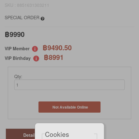
SKU : 8851631303211
SPECIAL ORDER
฿9990
฿9490.50
VIP Member
฿8991
VIP Birthday
Qty:
Not Available Online
Cookies
Details