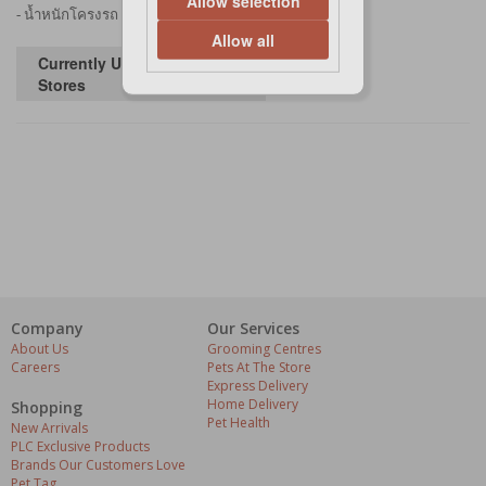
Allow selection
- น้ำหนักโครงรถ (ไม่รวมตะกร้า) 6.7 kg.
Allow all
Currently Unavailable in
Stores
Company
Our Services
About Us
Grooming Centres
Careers
Pets At The Store
Express Delivery
Home Delivery
Shopping
Pet Health
New Arrivals
PLC Exclusive Products
Brands Our Customers Love
Pet Tag