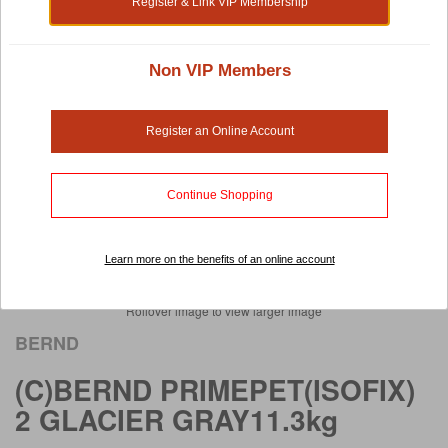
Register & Link VIP Membership
Non VIP Members
Register an Online Account
Continue Shopping
Learn more on the benefits of an online account
Rollover image to view larger image
BERND
(C)BERND PRIMEPET(ISOFIX)
2 GLACIER GRAY11.3kg