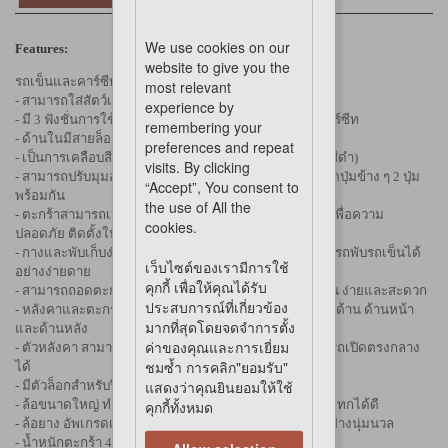
We use cookies on our
Features:
website to give you the
รถเข็นและคาร์ซีทสำหรับสัตว์เลี้ยง
most relevant
- สามารถใส่สัตว์เลี้ยงตัวเล็กได้ 2-3 ตัว
experience by
- มี 3 ฟังชั่นการใช้งาน ไม่ว่าจะเป็น รถเข็น ตะกร้า และคาร์ซีท
remembering your
- ด้านในมีสายล็อคปลอกคอสัตว์เลี้ยง 2 สาย
preferences and repeat
- เป็นการเคลือบสีแบบพิเศษ ลดรอยขีดข่วน (สำหรับโครงสีดำ)
visits. By clicking
- สามารถปรับมุมองศาของด้านจับขึ้นหรือลงได้โดยการกดปุ่มข้าง ๆ 2 ปุ่ม
“Accept”, You consent to
พร้อมกัน
the use of All the
- ตะกร้าสามารถเป็นคาร์ซีทในรถ การติดตั้งแบบ ISOFIX เพื่อความ
cookies.
ปลอดภัย ติดตั้งในรถยนต์ได้อย่างง่ายดาย
- กางและพับเก็บง่าย เพียงดึงตัวล็อกทั้ง 2 ข้างขึ้น จะสามารถพับรถเข็นได้
เว็บไซต์ของเรามีการใช้
อย่างง่ายดาย
คุกกี้ เพื่อให้คุณได้รับ
- สามารถถอดตะกร้าออกได้ เพียงกดปุ่มทั้ง 2 ข้างพร้อมกัน ง่ายและสะดวก
ประสบการณ์ที่เกี่ยวข้อง
- หลังคาและตะกร้ามีช่องตาข่ายสามารถมองออกได้ทั้ง 2 ด้าน ด้านหน้า
มากที่สุดโดยจดจำการตั้ง
และด้านหลัง
ค่าของคุณและการเยี่ยม
- ตัวหลังคา สามารถเปิดกว้างออกได้ทั้ง 2 ด้าน หรือสามารถเปิดตรงกลาง
ชมซ้ำ การคลิก"ยอมรับ"
ได้
แสดงว่าคุณยินยอมให้ใช้
- มีตัวล็อกสำหรับปิดหลังคาตะกร้าทั้ง 2 ด้าน (เป็นปุ่มกด)
- ล้อขนาดใหญ่ ทำให้ควบคุมทิศทาง และ รองรับแรงกระแทกได้ดี
คุกกี้ทั้งหมด
- ล้อยาง อัพเกรดเป็น PU ให้ความทนทาน ไม่ลื่น เข็นได้อย่างนุ่มนวล
- น้ำหนักตะกร้า 4.6 kg.