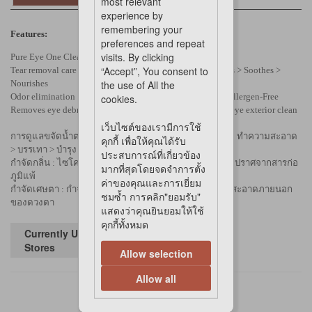
most relevant
experience by
remembering your
Features:
preferences and repeat
visits. By clicking
Pure Eye One Clear Pad
“Accept”, You consent to
Tear removal care : 3 Step with natural ingredients Cleanses > Soothes >
Nourishes
the use of All the
Odor elimination : Cyclodextrin removes bad odor and is Allergen-Free
cookies.
Removes eye debris : Removes eye debris safely and keep eye exterior clean
เว็บไซต์ของเรามีการใช้
การดูแลขจัดน้ำตา : 3 ขั้นตอนด้วยส่วนผสมจากธรรมชาติ ทำความสะอาด
คุกกี้ เพื่อให้คุณได้รับ
> บรรเทา > บำรุง
ประสบการณ์ที่เกี่ยวข้อง
กำจัดกลิ่น : ไซโคลเดกซ์ทริน ขจัดกลิ่นไม่พึงประสงค์ และปราศจากสารก่อ
มากที่สุดโดยจดจำการตั้ง
ภูมิแพ้
ค่าของคุณและการเยี่ยม
กำจัดเศษตา : กำจัดเศษตาอย่างปลอดภัยและรักษาความสะอาดภายนอก
ชมซ้ำ การคลิก"ยอมรับ"
ของดวงตา
แสดงว่าคุณยินยอมให้ใช้
คุกกี้ทั้งหมด
Currently Unavailable in
Stores
Allow selection
Allow all