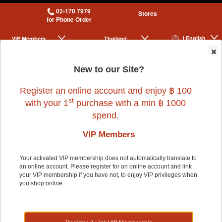
02-170 7979
Stores
for Phone Order
| English
VIP Membership
Thailand
|
|
0
New to our Site?
Register an online account and enjoy ฿ 100
st
with your 1
purchase with a min ฿ 1000
spend.
VIP Members
Home
>
Dog
>
JUNGLEMONSTER
>
(C)PURE EYE ONE CLEAR PAD
220ML
Your activated VIP membership does not automatically translate to
an online account. Please register for an online account and link
your VIP membership if you have not, to enjoy VIP privileges when
you shop online.