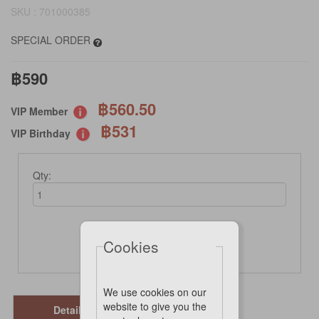
SKU : 701000385
SPECIAL ORDER
฿590
฿560.50
VIP Member
฿531
VIP Birthday
Qty:
Cookies
Not Available Online
We use cookies on our
website to give you the
Details