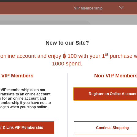
VIP Membership
New to our Site?
all Pet
Fish
Bird
Reptile
Service
st
 online account and enjoy ฿ 100 with your 1
purchase w
1000 spend.
VIP Members
Non VIP Member
8OZ
d VIP membership does not
Register an Online Account
translate to an online account.
r for an online account and
membership if you have not, to
CROWN ROYALE
ileges when you shop online.
CR CONDITION PLUS RTU 8O
er & Link VIP Membership
Continue Shopping
SKU : 0038958044449