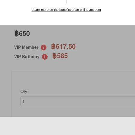
SPECIAL ORDER
Learn more on the benefits of an online account
฿650
฿617.50
VIP Member
฿585
VIP Birthday
Qty:
Not Available 