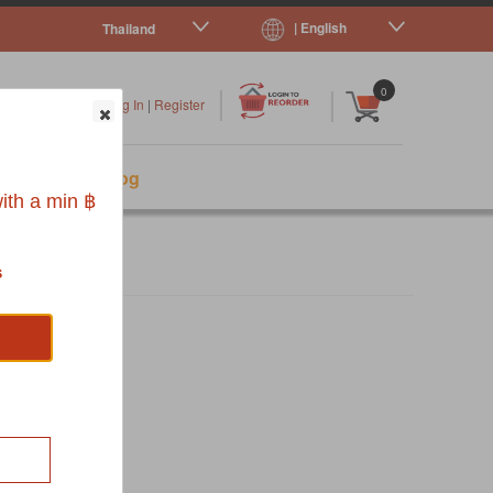
| English
Thailand
|
|
0
Log In
|
Register
s
Pet Blog
ith a min ฿
s
Z