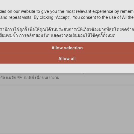
ies on our website to give you the most relevant experience by remem
and repeat visits. By clicking “Accept”, You consent to the use of All th
รามีการใช้คุกกี้ เพื่อให้คุณได้รับประสบการณ์ที่เกี่ยวข้องมากที่สุดโดยจดจำ
่ยมชมซ้ำ การคลิก"ยอมรับ" แสดงว่าคุณยินยอมให้ใช้คุกกี้ทั้งหมด
Allow selection
ช้ ใช้เพียงแค่ครั้งเดียวก็เห็นได้ชัดว่าเนื้อครีมช่วยให้ขนหนานุ่ม สปริงตัวดี แ
ล้เคียงกับน้ำมันที่เกิดตามธรรมชาติจากเส้นขน ช่วยคงประสิทธิภาพในการบำรุงเส้
Allow all
วเทครีมนวดใส่มือหรือฟองน้ำแล้วนวดลงบนตัวสุนัข ทิ้งไว้ 1-5 นาทีแล้วแต่ระดั
ล แมจิก ทัช สเปรย์ เพื่อขนเงางาม