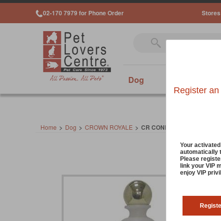
02-170 7979 for Phone Order
Stores
Dog
Cat
Sm
Register an
Home
>
Dog
>
CROWN ROYALE
>
CR CONDITION PLUS RTU 
Your activate
automatically 
Please registe
link your VIP 
enjoy VIP priv
Regist