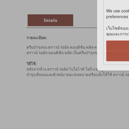
We use cook
preferences 
Details
เว็บไซต์ของเ
คุณและการเยี
รายละเอียด:
ครีมบำรุงขน คราวน์ รอยัล คอนดิชั่น พลัส ครีมบำรุงขนชนิดพร้อมใ
คราวน์ รอยัล คอนดิชั่น พลัส เป็นครีมบำรุงขนที่มีคุณสมบัติใก
วิธีใช้:
หลังจากล้าง คราวน์ รอยัล ไบโอไวท์ โอบี แชมพู ออกจนสะอาดแล้
บำรุงเส้นขนและผิวหนัง ขณะขนหมาดหรือแห้งให้ใช้ คราวน์ รอยั