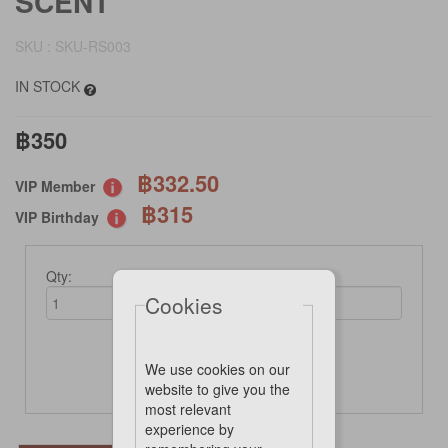
SCENT
SKU : SKU-RS003
IN STOCK
฿350
฿332.50
VIP Member
฿315
VIP Birthday
Qty:
Cookies
We use cookies on our
Add to cart
website to give you the
most relevant
experience by