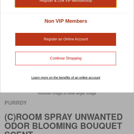
Register & Link VIP Membership
Non VIP Members
Register an Online Account
Continue Shopping
Learn more on the benefits of an online account
Rollover image to view larger image
PURRDY
(C)ROOM SPRAY UNWANTED
ODOR BLOOMING BOUQUET