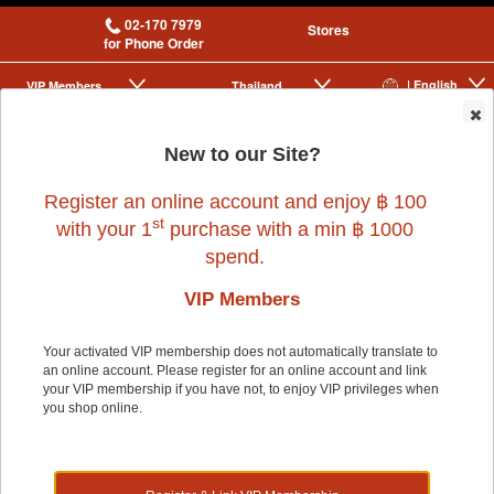
02-170 7979
Stores
for Phone Order
| English
VIP Membership
Thailand
|
|
0
New to our Site?
Register an online account and enjoy ฿ 100
st
with your 1
purchase with a min ฿ 1000
spend.
VIP Members
Home
>
Dog
>
PURRDY
>
(C)ROOM SPRAY UNWANTED ODOR
BLOOMING BOUQUET SCENT
Your activated VIP membership does not automatically translate to
an online account. Please register for an online account and link
your VIP membership if you have not, to enjoy VIP privileges when
you shop online.