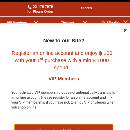
02-170 7979
Stores
for Phone Order
| English
VIP Membership
Thailand
|
|
0
New to our Site?
Register an online account and enjoy ฿ 100
st
with your 1
purchase with a min ฿ 1000
spend.
VIP Members
Home
>
Dog
>
FURMINATOR
>
DEODORIZING WATERLESS SPRAY
250ml.
Your activated VIP membership does not automatically translate to
an online account. Please register for an online account and link
your VIP membership if you have not, to enjoy VIP privileges when
you shop online.