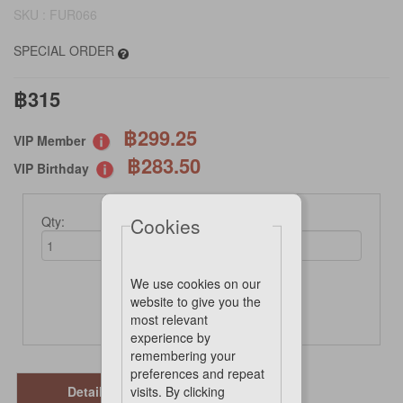
SKU : FUR066
SPECIAL ORDER
฿315
฿299.25
VIP Member
฿283.50
VIP Birthday
Qty:
Cookies
We use cookies on our
website to give you the
Not Available Online
most relevant
experience by
remembering your
preferences and repeat
Details
visits. By clicking