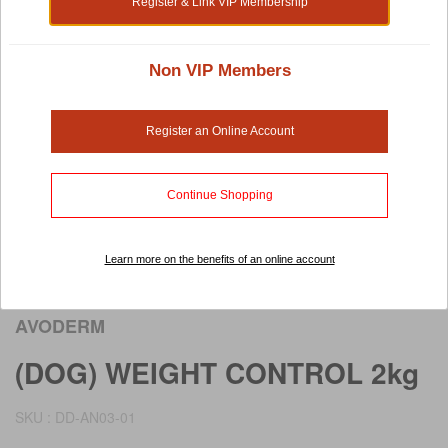
Register & Link VIP Membership
Non VIP Members
Register an Online Account
Continue Shopping
Learn more on the benefits of an online account
Rollover image to view larger image
AVODERM
(DOG) WEIGHT CONTROL 2kg
SKU : DD-AN03-01