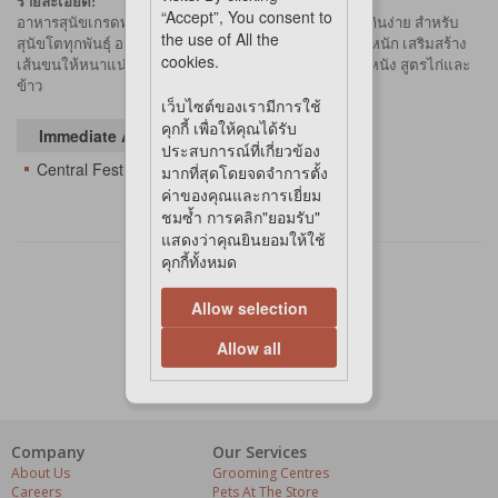
รายละเอียด:
“Accept”, You consent to
อาหารสุนัขเกรดพรีเมียมเม็ดอาหารขนาดเล็ก หอมอร่อยกินง่าย สำหรับ
the use of All the
สุนัขโตทุกพันธุ์ อายุตั้งแต่ 1 ปี ขึ้นไป ที่ต้องการควบคุมน้ำหนัก เสริมสร้าง
cookies.
เส้นขนให้หนาแน่น นุ่มและเงางาม พร้อมบำรุงสุขภาพผิวหนัง สูตรไก่และ
ข้าว
เว็บไซต์ของเรามีการใช้
คุกกี้ เพื่อให้คุณได้รับ
Immediate Availability At
ประสบการณ์ที่เกี่ยวข้อง
Central Festival Eastville
มากที่สุดโดยจดจำการตั้ง
ค่าของคุณและการเยี่ยม
ชมซ้ำ การคลิก"ยอมรับ"
แสดงว่าคุณยินยอมให้ใช้
คุกกี้ทั้งหมด
Allow selection
Allow all
Company
Our Services
About Us
Grooming Centres
Careers
Pets At The Store