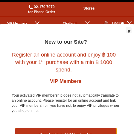
02-170 7979
Stores
for Phone Order
| English
VIP Membership
Thailand
|
|
0
New to our Site?
Register an online account and enjoy ฿ 100
st
with your 1
purchase with a min ฿ 1000
spend.
VIP Members
Home
>
Dog
>
AVODERM
>
(DOG) WEIGHT CONTROL 2kg
Your activated VIP membership does not automatically translate to
an online account. Please register for an online account and link
your VIP membership if you have not, to enjoy VIP privileges when
you shop online.