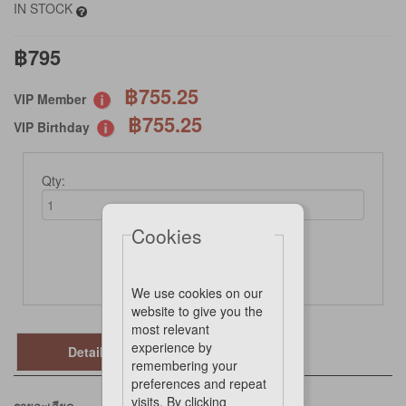
IN STOCK
฿795
฿755.25
VIP Member
฿755.25
VIP Birthday
Qty:
Cookies
Add to cart
We use cookies on our
website to give you the
most relevant
experience by
Details
remembering your
preferences and repeat
visits. By clicking