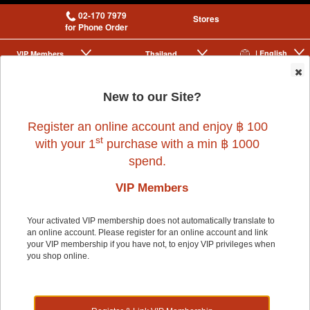
02-170 7979
Stores
for Phone Order
| English
VIP Membership
Thailand
|
|
0
New to our Site?
Register an online account and enjoy ฿ 100
st
with your 1
purchase with a min ฿ 1000
spend.
VIP Members
Home
>
Dog
>
ACE PET
>
TOP FILL DRINKER (ASSD) 650ml
Your activated VIP membership does not automatically translate to
an online account. Please register for an online account and link
your VIP membership if you have not, to enjoy VIP privileges when
you shop online.