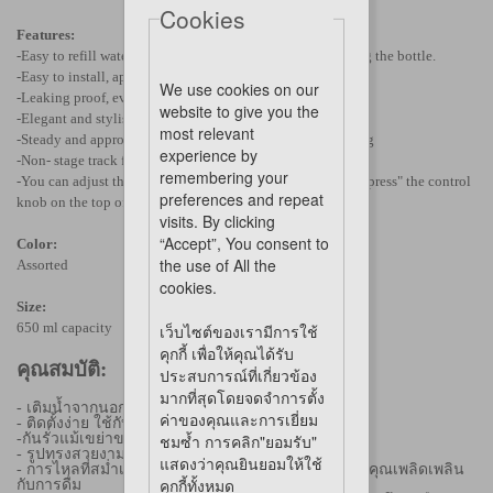
Cookies
Features:
-Easy to refill water from outside of
cage
. Without removing the bottle.
-Easy to install, apply to wire cage or pipe cage
We use cookies on our
-Leaking proof, even shaking the bottle
website to give you the
-Elegant and stylish shape
most relevant
-Steady and appropriate flow makes your pet enjoy drinking
experience by
-Non- stage track for adjusting the bottle's height freely.
remembering your
-You can adjust the flow as much as you need by "pull" or "press" the control
preferences and repeat
knob on the top of the lid.
visits. By clicking
“Accept”, You consent to
Color:
the use of All the
Assorted
cookies.
Size:
650 ml capacity
เว็บไซต์ของเรามีการใช้
คุกกี้ เพื่อให้คุณได้รับ
คุณสมบัติ:
ประสบการณ์ที่เกี่ยวข้อง
มากที่สุดโดยจดจำการตั้ง
- เติมน้ำจากนอกกรงได้ง่าย โดยไม่ต้องถอดขวดออก
ค่าของคุณและการเยี่ยม
- ติดตั้งง่าย ใช้กับกรงลวดหรือกรงท่อ
-กันรั่วแม้เขย่าขวด
ชมซ้ำ การคลิก"ยอมรับ"
- รูปทรงสวยงาม มีสไตล์
แสดงว่าคุณยินยอมให้ใช้
- การไหลที่สม่ำเสมอและเหมาะสมทำให้สัตว์เลี้ยงของคุณเพลิดเพลิน
คุกกี้ทั้งหมด
กับการดื่ม