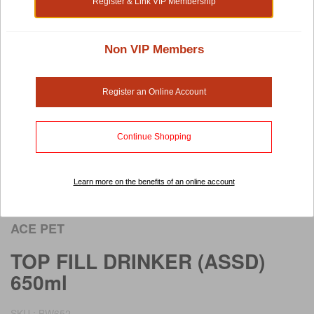
Register & Link VIP Membership
Non VIP Members
Register an Online Account
Continue Shopping
Learn more on the benefits of an online account
Rollover image to view larger image
ACE PET
TOP FILL DRINKER (ASSD)
650ml
SKU : BW652