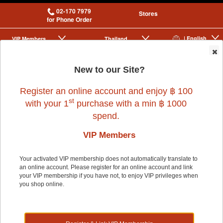
02-170 7979
Stores
for Phone Order
| English
VIP Membership
Thailand
|
|
0
New to our Site?
Register an online account and enjoy ฿ 100
st
with your 1
purchase with a min ฿ 1000
spend.
VIP Members
Home
>
Cat
>
FRISKIES
>
FRISKIES KITTEN DISCOVERY 400g
Your activated VIP membership does not automatically translate to
an online account. Please register for an online account and link
your VIP membership if you have not, to enjoy VIP privileges when
you shop online.