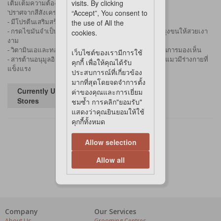
visits. By clicking
เติมเต็มความต้องการของลูกแมวด้วยรสชาติของไก่ ทูน่า
“Accept”, You consent to
'ปราศจากสีสังเคราะห์และวัตถุกันเสีย
the use of All the
- มีโปรตีนเสริมสร้างกล้ามเนื้อให้สมบูรณ์แข็งแรง
- กรดไขมันจำเป็น ซิงก์ บำรุงผิวหนังให้มีสุขภาพดีและบำรุงขนให้สวยเงา
cookies.
งาม
- วิตามินเอและทอรีน บำรุงสายตาช่วยเพิ่มประสิทธิภาพในการมองเห็น
เว็บไซต์ของเรามีการใช้
- สารต้านอนุมูลอิสระ เสริมสร้างระบบภูมิคุ้มกันที่ดีให้น้องแมวมีร่างกายที่
คุกกี้ เพื่อให้คุณได้รับ
แข็งแรง
ประสบการณ์ที่เกี่ยวข้อง
มากที่สุดโดยจดจำการตั้ง
Currently Unavailable in
ค่าของคุณและการเยี่ยม
Stores
ชมซ้ำ การคลิก"ยอมรับ"
แสดงว่าคุณยินยอมให้ใช้
คุกกี้ทั้งหมด
Allow selection
Allow all
Company
Our Services
About Us
Grooming Centres