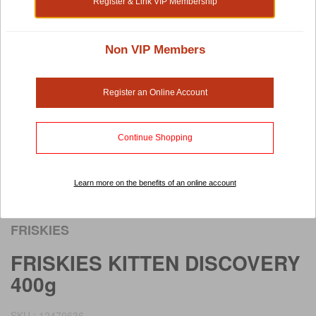
Register & Link VIP Membership
Non VIP Members
Register an Online Account
Continue Shopping
Learn more on the benefits of an online account
Rollover image to view larger image
FRISKIES
FRISKIES KITTEN DISCOVERY
400g
SKU : 12470636