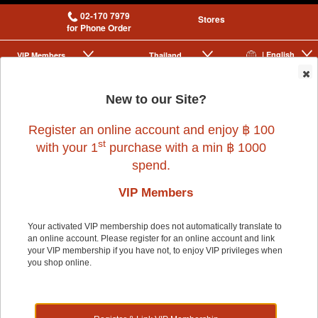
02-170 7979
Stores
for Phone Order
| English
VIP Membership
Thailand
|
|
0
New to our Site?
Register an online account and enjoy ฿ 100
st
with your 1
purchase with a min ฿ 1000
spend.
VIP Members
Home
>
Cat
>
FRISKIES
>
FRISKIES PARTY MIX CLASSIC
Your activated VIP membership does not automatically translate to
an online account. Please register for an online account and link
your VIP membership if you have not, to enjoy VIP privileges when
you shop online.