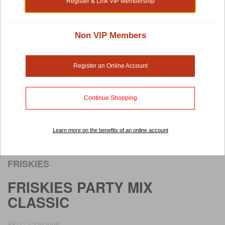
Register & Link VIP Membership
Non VIP Members
Register an Online Account
Continue Shopping
Learn more on the benefits of an online account
Rollover image to view larger image
FRISKIES
FRISKIES PARTY MIX
CLASSIC
SKU : 12292095