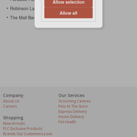
Allow selection
Robinson Lat Krabang
Allow all
The Mall BangKae
Company
Our Services
About Us
Grooming Centres
Careers
Pets At The Store
Express Delivery
Home Delivery
Shopping
Pet Health
New Arrivals
PLC Exclusive Products
Brands Our Customers Love