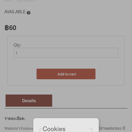
AVAILABLE
฿60
Qty:
Add to cart
Details
รายละเอียด:
Cookies
ขนมแมว
Friskies Party Mix
Classic
ขนมเคี้ยวกรุบกรอบร
มีส่วนผสมของ
มี