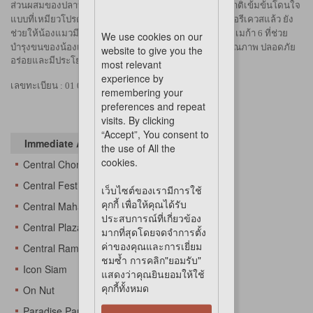
ส่วนผสมของปลาทูน่า ไก่ และปลาโบนิโตะแบบเต็มๆ รสชาติเข้มข้นโดนใจ
แบบที่เหมียวโปรดปราน นอกจากจะอร่อยจนเหมียวต้องขอรีเควสแล้ว ยัง
ช่วยให้น้องแมวมีสุขภาพดีด้วยโปรตีน วิตามินรวม และโอเมก้า 6 ที่ช่วย
We use cookies on our
บำรุงขนของน้องเหมียวให้สวยเงางามอีกด้วย
ขนมแมวคุณภาพ ปลอดภัย
website to give you the
อร่อยและมีประโยชน์ต่อสุขภาพของน้องแมว
most relevant
experience by
เลขทะเบียน :
01 07 58 0439
remembering your
preferences and repeat
visits. By clicking
“Accept”, You consent to
Immediate Availability At
the use of All the
cookies.
Central Chonburi
Central Festival Eastville
เว็บไซต์ของเรามีการใช้
คุกกี้ เพื่อให้คุณได้รับ
Central Mahachai
ประสบการณ์ที่เกี่ยวข้อง
Central Plaza Changwattana
มากที่สุดโดยจดจำการตั้ง
ค่าของคุณและการเยี่ยม
Central Rama 3
ชมซ้ำ การคลิก"ยอมรับ"
Icon Siam
แสดงว่าคุณยินยอมให้ใช้
คุกกี้ทั้งหมด
On Nut
Paradise Park