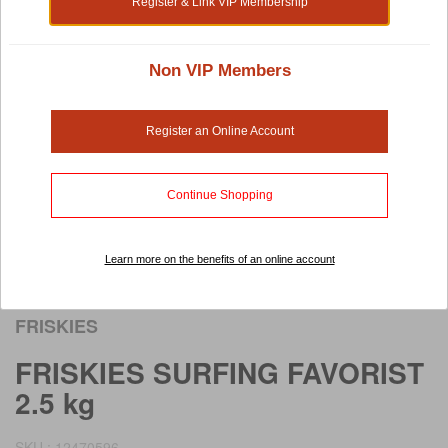
Register & Link VIP Membership
Non VIP Members
Register an Online Account
Continue Shopping
Learn more on the benefits of an online account
Rollover image to view larger image
FRISKIES
FRISKIES SURFING FAVORIST
2.5 kg
SKU : 12470596