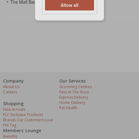
The Mall BangKae
Allow all
Company
Our Services
About Us
Grooming Centres
Careers
Pets At The Store
Express Delivery
Home Delivery
Shopping
Pet Health
New Arrivals
PLC Exclusive Products
Brands Our Customers Love
Pet Tag
Members' Lounge
Benefits