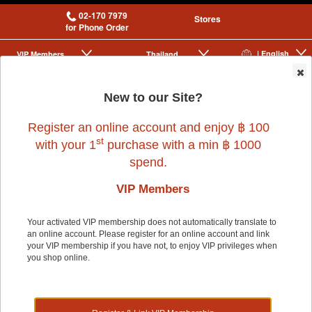
02-170 7979
Stores
for Phone Order
| English
VIP Membership
Thailand
|
|
0
New to our Site?
Register an online account and enjoy ฿ 100
st
with your 1
purchase with a min ฿ 1000
spend.
VIP Members
Home
>
Cat
>
FRISKIES
>
FRISKIES SURFING FAVORIST 2.5 kg
Your activated VIP membership does not automatically translate to
an online account. Please register for an online account and link
your VIP membership if you have not, to enjoy VIP privileges when
you shop online.