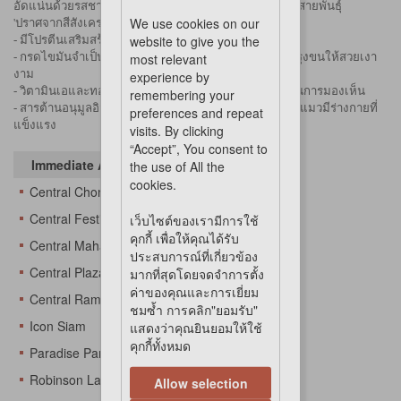
อัดแน่นด้วยรสชาติของปลาทะเลเหมาะสำหรับแมวโตทุกสายพันธุ์
We use cookies on our
'ปราศจากสีสังเคราะห์และวัตถุกันเสีย
website to give you the
- มีโปรตีนเสริมสร้างกล้ามเนื้อให้สมบูรณ์แข็งแรง
- กรดไขมันจำเป็น ซิงก์ บำรุงผิวหนังให้มีสุขภาพดีและบำรุงขนให้สวยเงา
most relevant
งาม
experience by
- วิตามินเอและทอรีน บำรุงสายตาช่วยเพิ่มประสิทธิภาพในการมองเห็น
remembering your
- สารต้านอนุมูลอิสระ เสริมสร้างระบบภูมิคุ้มกันที่ดีให้น้องแมวมีร่างกายที่
preferences and repeat
แข็งแรง
visits. By clicking
“Accept”, You consent to
Immediate Availability At
the use of All the
cookies.
Central Chonburi
Central Festival Eastville
เว็บไซต์ของเรามีการใช้
คุกกี้ เพื่อให้คุณได้รับ
Central Mahachai
ประสบการณ์ที่เกี่ยวข้อง
Central Plaza Changwattana
มากที่สุดโดยจดจำการตั้ง
ค่าของคุณและการเยี่ยม
Central Rama 3
ชมซ้ำ การคลิก"ยอมรับ"
Icon Siam
แสดงว่าคุณยินยอมให้ใช้
คุกกี้ทั้งหมด
Paradise Park
Robinson Lat Krabang
Allow selection