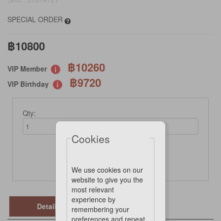
SPECIAL ORDER
฿10800
฿10260
VIP Member
฿9720
VIP Birthday
Qty:
Cookies
Not Available Online
We use cookies on our
website to give you the
most relevant
experience by
Details
remembering your
preferences and repeat