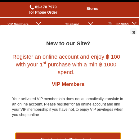
02-170 7979
Stores
for Phone Order
| English
VIP Membership
Thailand
|
|
0
New to our Site?
Register an online account and enjoy ฿ 100
st
with your 1
purchase with a min ฿ 1000
spend.
VIP Members
Home
>
Small Pet
>
FERPLAST
>
CAGE SCOIATTOLI 100 KD GREY
Your activated VIP membership does not automatically translate to
an online account. Please register for an online account and link
your VIP membership if you have not, to enjoy VIP privileges when
you shop online.