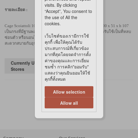
visits. By clicking
รายละเอียด :
“Accept”, You consent to
the use of All the
cookies.
Cage Scoiattoli 100 kd grey
กรง
สำหรับสัตว์เลี้ยง ขนาด
100 x 51 x h 107
เป็นกรงที่มีฐานพลาสติก
มีประตูสำหรับเปิด-ปิด เหมาะสำหรับ
ใช้เป็นที่
หลบ
เว็บไซต์ของเรามีการใช้
ซ่อนตัว หรือนอนได้
คุกกี้ เพื่อให้คุณได้รับ
สะดวกสบายกับอุปกรณ์ที่อยู่ภายในกรง
ที่มีอย่างครบถ้วน
ประสบการณ์ที่เกี่ยวข้อง
มากที่สุดโดยจดจำการตั้ง
ค่าของคุณและการเยี่ยม
Currently Unavailable in
ชมซ้ำ การคลิก"ยอมรับ"
Stores
แสดงว่าคุณยินยอมให้ใช้
คุกกี้ทั้งหมด
Allow selection
Allow all