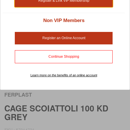
Register & Link VIP Membership
Non VIP Members
Register an Online Account
Continue Shopping
Learn more on the benefits of an online account
Rollover image to view larger image
FERPLAST
CAGE SCOIATTOLI 100 KD
GREY
SKU : 57014721