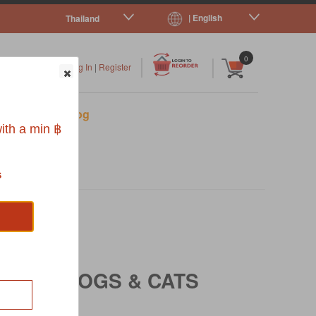
| English
Thailand
|
|
0
Log In
|
Register
s
Pet Blog
ith a min ฿
s
T FOR DOGS & CATS