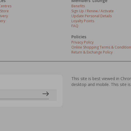
ces
Members' Lounge
entres
Benefits
 Store
Sign Up / Renew / Activate
ivery
Update Personal Details
ery
Loyalty Points
FAQ
Policies
Privacy Policy
Online Shopping Terms & Condition
Return & Exchange Policy
This site is best viewed in Chr
desktop and mobile. This site is