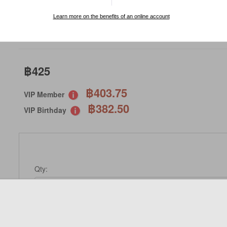
SKU : ASP0AB466
Learn more on the benefits of an online account
SPECIAL ORDER
฿425
฿403.75
VIP Member
฿382.50
VIP Birthday
Qty:
Not Available 