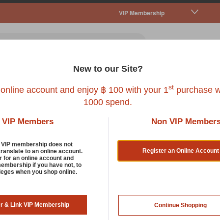
VIP Membership
New to our Site?
all Pet
Fish
Bird
Reptile
Service
st
 online account and enjoy ฿ 100 with your 1
purchase w
1000 spend.
VIP Members
Non VIP Member
R DOGS & CATS 125ml
d VIP membership does not
Register an Online Account
translate to an online account.
r for an online account and
membership if you have not, to
ARISTOPET
ileges when you shop online.
HOME & GARDEN REPELLEN
125ml
er & Link VIP Membership
Continue Shopping