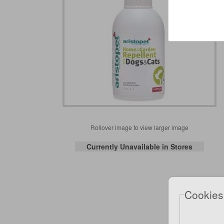
Rollover image to view larger image
Currently Unavailable in Stores
Cookies