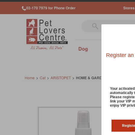
02-170 7979 for Phone Order
Stores
Dog
Cat
Sm
Register an
Home
>
Cat
>
ARISTOPET
>
HOME & GARDEN REPELLENT FO
Your activate
automatically 
Please registe
link your VIP 
enjoy VIP priv
Regist