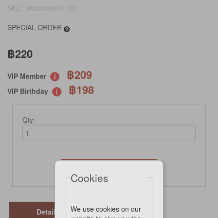
SKU : 8850589001187
SPECIAL ORDER
฿220
฿209
VIP Member
฿198
VIP Birthday
Qty:
Not Available Online
Cookies
We use cookies on our
Details