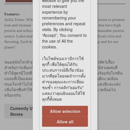
website to give you the
most relevant
experience by
Features:
remembering your
Jaikla Treats: WAGGING GREEN is developed by pet nutritionist to promote
preferences and repeat
lean and increase satiety. This formulation have ingredients that have high
visits. By clicking
protein and reduced fat with insect protein as a clean and sustainable protein
“Accept”, You consent to
source. Laika treats have no preservative, no added salt, artificial color and
the use of All the
flavoring. Each bite of Jaikla Treats are healthy for your dogs and for our
cookies.
planet!
เว็บไซต์ของเรามีการใช้
ขนมสุนัขใจกล้าสูตร แว๊กกิ้ง กรีน พัฒนาโดยนักโภชนาการสัตว์เลี้ยง
คุกกี้ เพื่อให้คุณได้รับ
สำหรับการเพิ่มกล้ามเนื้อและช่วยลดความอยากอาหาร ซึ่งมีส่วนผสมที่
ประสบการณ์ที่เกี่ยวข้อง
ทำให้สูตรมีโปรตีนสูงเป็นพิเศษและปริมาณไขมันที่ลดลง พร้อมกับโปรตีน
มากที่สุดโดยจดจำการตั้ง
แมลงที่เป็นแหล่งโปรตีนคุณภาพดีที่สะอาดและเป็นมิตรกับสิ่งแวดล้อม
ค่าของคุณและการเยี่ยม
ขนมใจกล้าไม่ได้มีการใช้วัตถุดิบกันเสียการเติมเกลือการแต่งสีและแต่ง
ชมซ้ำ การคลิก"ยอมรับ"
กลิ่นใดๆซึ่งทำให้ขนมใจกล้าดีทั้งต่อน้องสุนัขและดีต่อสิ่งแวดล้อมไป
แสดงว่าคุณยินยอมให้ใช้
พร้อมๆกัน
คุกกี้ทั้งหมด
Currently Unavailable in
Allow selection
Stores
Allow all