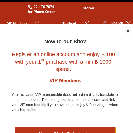
02-170 7979
Stores
for Phone Order
| English
VIP Membership
Thailand
|
|
0
New to our Site?
Register an online account and enjoy ฿ 100
st
with your 1
purchase with a min ฿ 1000
spend.
VIP Members
Home
>
Dog
>
JAIKLA
>
JAIKLA TREATS WAGGIN GREEN CRUNCHY
80G.
Your activated VIP membership does not automatically translate to
an online account. Please register for an online account and link
your VIP membership if you have not, to enjoy VIP privileges when
you shop online.