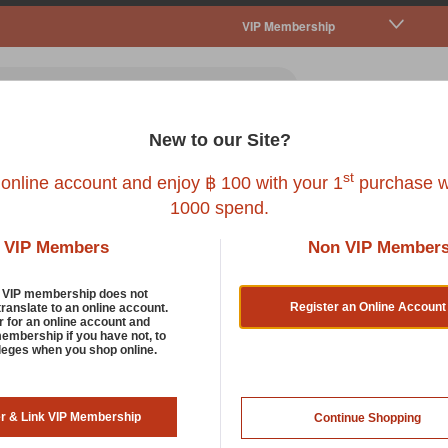
VIP Membership
New to our Site?
all Pet
Fish
Bird
Reptile
Service
st
 online account and enjoy ฿ 100 with your 1
purchase w
1000 spend.
VIP Members
Non VIP Member
HEETS
d VIP membership does not
Register an Online Account
translate to an online account.
r for an online account and
membership if you have not, to
KUMA PETTO
ileges when you shop online.
KUMA PETTO PET WIPES 75
er & Link VIP Membership
Continue Shopping
SKU : 8859311566925