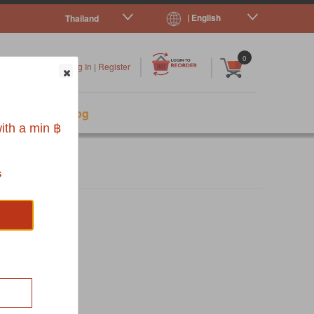
| English
Thailand
|
|
0
Log In
|
Register
s
Pet Blog
ith a min ฿
s
 SHEETS