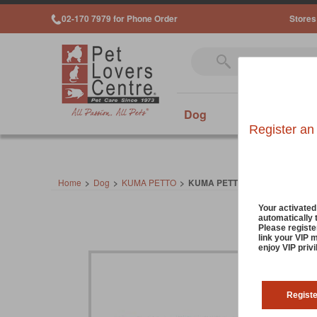
02-170 7979 for Phone Order
Stores
Dog
Cat
Sm
Register an
Home
>
Dog
>
KUMA PETTO
>
KUMA PETTO PET WIPES 75 S
Your activate
automatically 
Please registe
link your VIP 
enjoy VIP priv
Regist