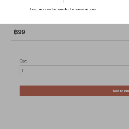
IN STOCK
Learn more on the benefits of an online account
฿99
Qty:
Add to ca