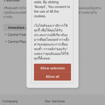
รายละเอียด:
visits. By clicking
“Accept”, You consent to
กริพซอฟท์ กรรไกรตัดเล็บ ดีลักซ์ กลาง ดีไซน์สวยทันสมัย ออกแบบโดยช่าง
the use of All the
กรูมมิ่งและแพทย์ผู้เชี่ยวชาญสรีระของมือมนุษย์ มุ่งเน้นที่ความสบายใน
cookies.
การจับ
เว็บไซต์ของเรามีการใช้
Immediate Availability At
คุกกี้ เพื่อให้คุณได้รับ
Central Festival Eastville
ประสบการณ์ที่เกี่ยวข้อง
มากที่สุดโดยจดจำการตั้ง
Central Plaza Changwattana
ค่าของคุณและการเยี่ยม
ชมซ้ำ การคลิก"ยอมรับ"
แสดงว่าคุณยินยอมให้ใช้
คุกกี้ทั้งหมด
Allow selection
Allow all
Company
Our Services