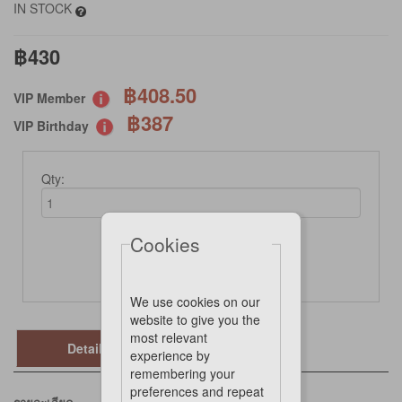
IN STOCK
฿430
฿408.50
VIP Member
฿387
VIP Birthday
Qty:
Cookies
Add to cart
We use cookies on our
website to give you the
most relevant
Details
experience by
remembering your
preferences and repeat