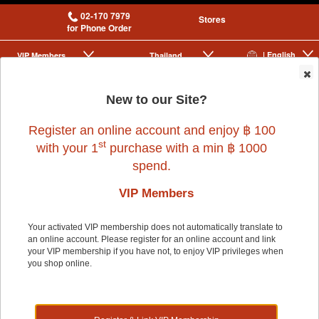
02-170 7979
Stores
for Phone Order
| English
VIP Membership
Thailand
|
|
0
New to our Site?
Register an online account and enjoy ฿ 100
st
with your 1
purchase with a min ฿ 1000
spend.
VIP Members
Home
>
Dog
>
GRIPSOFT
>
MEDIUM DELUXE CLIPPER
Your activated VIP membership does not automatically translate to
an online account. Please register for an online account and link
your VIP membership if you have not, to enjoy VIP privileges when
you shop online.