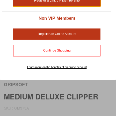
Register & Link VIP Membership
Non VIP Members
Register an Online Account
Continue Shopping
Learn more on the benefits of an online account
Rollover image to view larger image
GRIPSOFT
MEDIUM DELUXE CLIPPER
SKU : GM373A