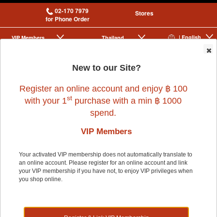
02-170 7979
Stores
for Phone Order
| English
VIP Membership
Thailand
|
|
0
New to our Site?
Register an online account and enjoy ฿ 100
st
with your 1
purchase with a min ฿ 1000
spend.
VIP Members
Home
>
Dog
>
NANOPOWER
>
NANOPOWER SUN MIST 100ml.
Your activated VIP membership does not automatically translate to
an online account. Please register for an online account and link
your VIP membership if you have not, to enjoy VIP privileges when
you shop online.