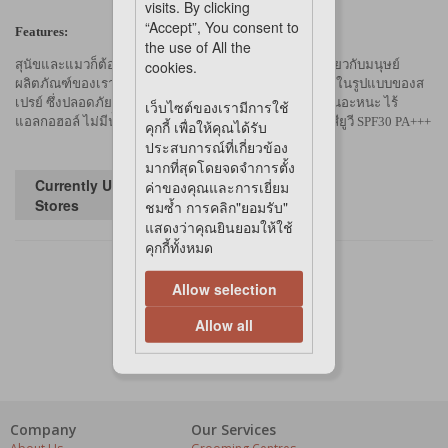
visits. By clicking
“Accept”, You consent to
Features:
the use of All the
สุนัขและแมวก็ต้องการรับการปกป้องจากแสงแดด เช่นเดียวกับมนุษย์
cookies.
ผลิตภัณฑ์ของเราจึงออกแบบมา เพื่อให้ง่ายต่อการใช้งานในรูปแบบของส
เปรย์ ซึ่งปลอดภัยต่อสุนัขและแมว ด้วยสูตรที่ไม่เหนียวเหนอะหนะ ไร้
เว็บไซต์ของเรามีการใช้
แอลกอฮอล์ ไม่มีน้ำหอม ไม่มีซิลิโคน และยังคงปกป้องรังสียูวี SPF30 PA+++
คุกกี้ เพื่อให้คุณได้รับ
ประสบการณ์ที่เกี่ยวข้อง
มากที่สุดโดยจดจำการตั้ง
Currently Unavailable in
ค่าของคุณและการเยี่ยม
Stores
ชมซ้ำ การคลิก"ยอมรับ"
แสดงว่าคุณยินยอมให้ใช้
คุกกี้ทั้งหมด
Allow selection
Allow all
Company
Our Services