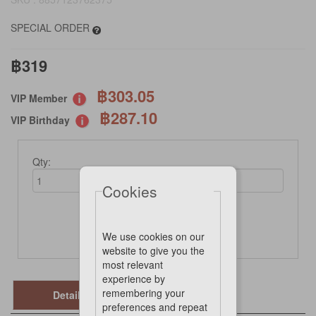
SPECIAL ORDER
฿319
฿303.05
VIP Member
฿287.10
VIP Birthday
Qty:
Cookies
Not Available Online
We use cookies on our
website to give you the
most relevant
experience by
remembering your
Details
preferences and repeat