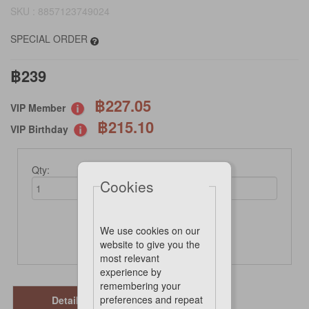
SKU : 8857123749024
SPECIAL ORDER
฿239
฿227.05
VIP Member
฿215.10
VIP Birthday
Qty:
Cookies
We use cookies on our
Not Available Online
website to give you the
most relevant
experience by
remembering your
preferences and repeat
Details