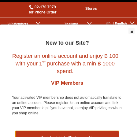
02-170 7979
Stores
for Phone Order
| English
VIP Membership
Thailand
|
|
0
New to our Site?
Register an online account and enjoy ฿ 100
st
with your 1
purchase with a min ฿ 1000
spend.
VIP Members
Home
>
Dog
>
PETSMILE
>
NATURAL HEALING EAR WASH FOR DOG
100 ml.
Your activated VIP membership does not automatically translate to
an online account. Please register for an online account and link
your VIP membership if you have not, to enjoy VIP privileges when
you shop online.