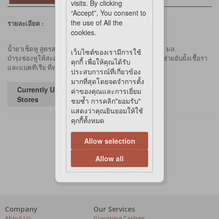
visits. By clicking
“Accept”, You consent to
the use of All the
รายละเอียด :
cookies.
น้ำยาเช็ดหู สูตรสารสกัดธรรมชาติ สำหรับสุุนัข ขนาด 100 มล.
เว็บไซต์ของเรามีการใช้
บำรุงช่องหูให้สะอาดด้วยสมุนไพร ลดการมีกลิ่นภายในหู ช่วยยับยั้งเชื้อรา
คุกกี้ เพื่อให้คุณได้รับ
และแบคทีเรีย
ที่ทำให้เกิดอาการคันและมีกลิ่น
ประสบการณ์ที่เกี่ยวข้อง
มากที่สุดโดยจดจำการตั้ง
Currently Unavailable in
ค่าของคุณและการเยี่ยม
Stores
ชมซ้ำ การคลิก"ยอมรับ"
แสดงว่าคุณยินยอมให้ใช้
คุกกี้ทั้งหมด
Allow selection
Allow all
Company
Our Services
About Us
Grooming Centres