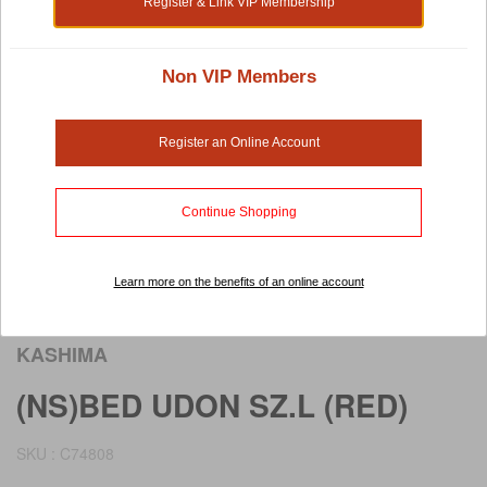
Register & Link VIP Membership
Non VIP Members
Register an Online Account
Continue Shopping
Learn more on the benefits of an online account
Rollover image to view larger image
KASHIMA
(NS)BED UDON SZ.L (RED)
SKU : C74808