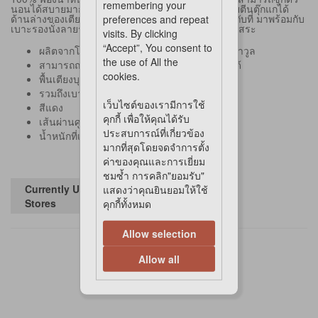
remembering your
นอนได้สบายมาก สามารถถอดฝาครอบออกหรือยึดด้วยตีนตุ๊กแกได้
ด้านล่างของเตียงรองด้วยวัสดุกันลื่นเพื่อให้ยึดแน่นอยู่กับที่ มาพร้อมกับ
preferences and repeat
เบาะรองนั่งลายราเมงซึ่งถอดออกและใช้งานได้อย่างอิสระ
visits. By clicking
“Accept”, You consent to
ผลิตจากโพลีเอสเตอร์ 100% ฟองน้ำหนา และผ้าวูล
the use of All the
สามารถถอดฝาครอบออกหรือยึดด้วยตีนตุ๊กแกได้
cookies.
พื้นเตียงบุด้วยวัสดุกันลื่น
รวมถึงเบาะรองนั่งลายราเมนแบบถอดได้
เว็บไซต์ของเรามีการใช้
สีแดง
คุกกี้ เพื่อให้คุณได้รับ
เส้นผ่านศูนย์กลาง: 70 ซม.
ประสบการณ์ที่เกี่ยวข้อง
น้ำหนักที่เหมาะสม: สูงสุด 32.5 กก.
มากที่สุดโดยจดจำการตั้ง
ค่าของคุณและการเยี่ยม
ชมซ้ำ การคลิก"ยอมรับ"
Currently Unavailable in
แสดงว่าคุณยินยอมให้ใช้
Stores
คุกกี้ทั้งหมด
Allow selection
Allow all