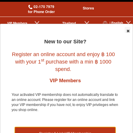
02-170 7979
Stores
for Phone Order
| English
VIP Membership
Thailand
|
|
0
New to our Site?
Register an online account and enjoy ฿ 100
st
with your 1
purchase with a min ฿ 1000
spend.
VIP Members
Home
>
Dog
>
KASHIMA
>
(NS)BED UDON SZ.L (RED)
Your activated VIP membership does not automatically translate to
an online account. Please register for an online account and link
your VIP membership if you have not, to enjoy VIP privileges when
20% OFF
you shop online.