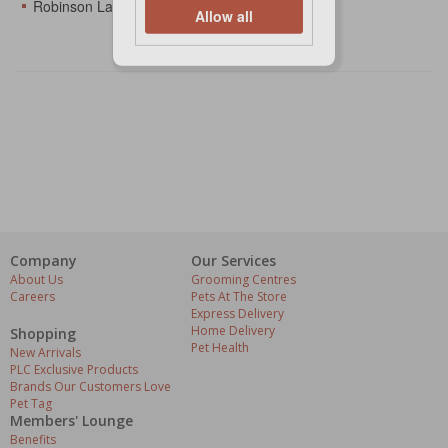
Robinson Lat Krabang
Allow all
Company
Our Services
About Us
Grooming Centres
Careers
Pets At The Store
Express Delivery
Home Delivery
Shopping
Pet Health
New Arrivals
PLC Exclusive Products
Brands Our Customers Love
Pet Tag
Members' Lounge
Benefits