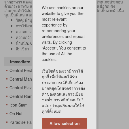
จากอาหาร แพคเกจและน้ำแข็งป๊อปสามารถแยกจากกัน แพคเกจประกอบ
ด้วยกระดาษริง และไอศกรีมป๊อป ประกอบด้วยหญ้า มีเสียงเมื่อกัด ซึ่ง
We use cookies on our
สามารถทำให้สัตว์เลี้ยงสนใจและทำให้พวกเขาร่าเริงได้ ตัดเย็บจากผ้าเนื้อ
website to give you the
นุ่มเป็นพิเศษ และซักได้ ทนทานต่อการใช้งาน
most relevant
วัสดุ: ผ้านุ่มพิเศษ
experience by
การใช้งาน: สุนัข/แมว
remembering your
ความยาว: 18 ซม.
preferences and repeat
ความกว้าง: 10 ซม.
visits. By clicking
น้ำหนัก: 65
g
“Accept”, You consent to
สี
:
เขียว
the use of All the
cookies.
Immediate Availability At
Central Festival Eastville
เว็บไซต์ของเรามีการใช้
คุกกี้ เพื่อให้คุณได้รับ
Central Mahachai
ประสบการณ์ที่เกี่ยวข้อง
Central Plaza Changwattana
มากที่สุดโดยจดจำการตั้ง
ค่าของคุณและการเยี่ยม
Central Rama 3
ชมซ้ำ การคลิก"ยอมรับ"
Icon Siam
แสดงว่าคุณยินยอมให้ใช้
คุกกี้ทั้งหมด
On Nut
Paradise Park
Allow selection