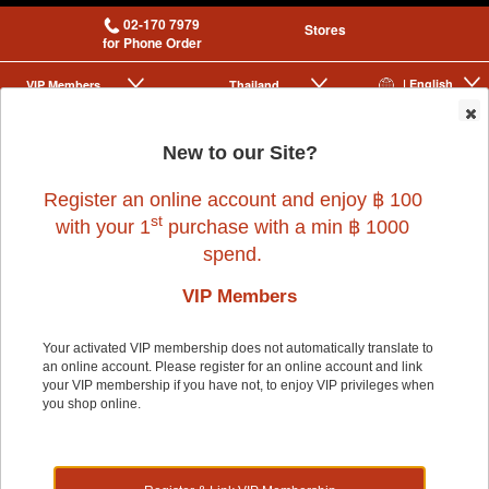
02-170 7979
Stores
for Phone Order
| English
VIP Membership
Thailand
|
|
0
New to our Site?
Register an online account and enjoy ฿ 100
st
with your 1
purchase with a min ฿ 1000
spend.
VIP Members
Home
>
Dog
>
KASHIMA
>
(NS)ICE POP HAMI MELON
Your activated VIP membership does not automatically translate to
an online account. Please register for an online account and link
your VIP membership if you have not, to enjoy VIP privileges when
50% OFF
you shop online.