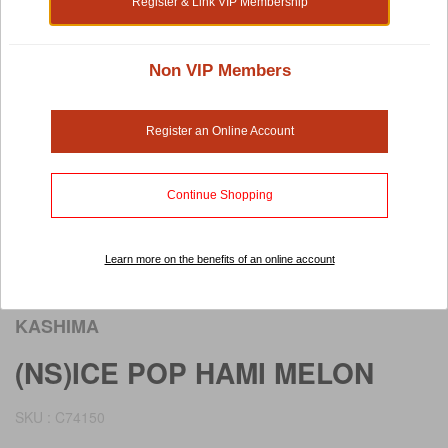
Register & Link VIP Membership
Non VIP Members
Register an Online Account
Continue Shopping
Learn more on the benefits of an online account
Rollover image to view larger image
KASHIMA
(NS)ICE POP HAMI MELON
SKU : C74150