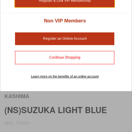
Register & Link VIP Membership
Non VIP Members
Register an Online Account
Continue Shopping
Learn more on the benefits of an online account
Rollover image to view larger image
KASHIMA
(NS)SUZUKA LIGHT BLUE
SKU : C74501