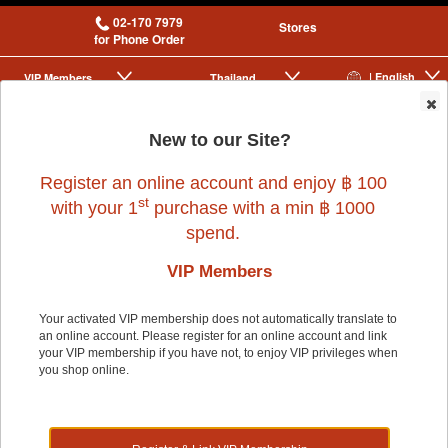
02-170 7979
Stores
for Phone Order
| English
VIP Membership
Thailand
|
|
0
New to our Site?
Register an online account and enjoy ฿ 100
st
with your 1
purchase with a min ฿ 1000
spend.
VIP Members
Home
>
Dog
>
KASHIMA
>
(NS)SUZUKA LIGHT BLUE
Your activated VIP membership does not automatically translate to
an online account. Please register for an online account and link
your VIP membership if you have not, to enjoy VIP privileges when
10% OFF
you shop online.