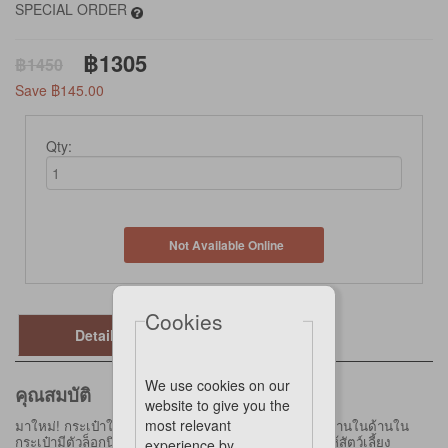
SPECIAL ORDER
฿1305
฿1450
Save ฿145.00
Qty:
Not Available Online
Cookies
Details
We use cookies on our
คุณสมบัติ
website to give you the
most relevant
มาใหม่! กระเป๋าใส่สัตว์เลี้ยง
Suzuka
เพิ่มเบาะรองนั่งไว้ด้านในด้านใน
กระเป๋ามีตัวล็อกนิรภัยที่คล้องกับปลอกคอเพื่อป้องกันไม่ให้สัตว์เลี้ยง
experience by