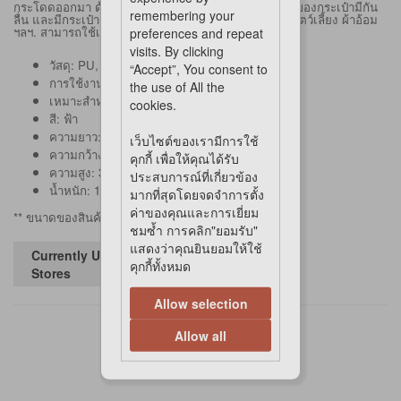
กระโดดออกมา ด้านบนของกระเป๋ายังมีตัวล็อค ด้านล่างของกระเป๋ามีกัน
remembering your
ลื่น และมีกระเป๋าด้านข้างกระเป๋า คุณสามารถใส่ถ้วยน้ำสัตว์เลี้ยง ผ้าอ้อม
ฯลฯ. สามารถใช้เป็นกระเป๋าถือ หรือกระเป๋าสะพายข้างได้
preferences and repeat
visits. By clicking
วัสดุ:
PU,
ไนลอน
“Accept”, You consent to
การใช้งาน: แมวและสุนัข
the use of All the
เหมาะสำหรับน้ำหนัก: 4-8 กก. / 8.82-17.64 ปอนด์
cookies.
สี
: ฟ้า
ความยาว: 46 ซม.
เว็บไซต์ของเรามีการใช้
ความกว้าง: 21 ซม.
คุกกี้ เพื่อให้คุณได้รับ
ความสูง: 30 ซม.
ประสบการณ์ที่เกี่ยวข้อง
น้ำหนัก: 1 กก. / 2.2 ปอนด์ (พร้อมเบาะ)
มากที่สุดโดยจดจำการตั้ง
ค่าของคุณและการเยี่ยม
** ขนาดของสินค้ามีความคลาดเคลื่อน 1-2 ซม.
ชมซ้ำ การคลิก"ยอมรับ"
แสดงว่าคุณยินยอมให้ใช้
Currently Unavailable in
คุกกี้ทั้งหมด
Stores
Allow selection
Allow all