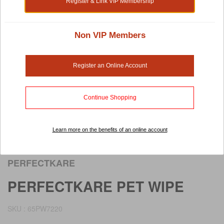
Register & Link VIP Membership
Non VIP Members
Register an Online Account
Continue Shopping
Learn more on the benefits of an online account
Rollover image to view larger image
PERFECTKARE
PERFECTKARE PET WIPE
SKU : 65PW7220