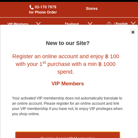
02-170 7979
Stores
for Phone Order
| English
VIP Membership
Thailand
|
|
0
New to our Site?
Register an online account and enjoy ฿ 100
st
with your 1
purchase with a min ฿ 1000
spend.
VIP Members
Home
>
Dog
>
PERFECTKARE
>
PERFECTKARE PET WIPE
Your activated VIP membership does not automatically translate to
an online account. Please register for an online account and link
your VIP membership if you have not, to enjoy VIP privileges when
you shop online.