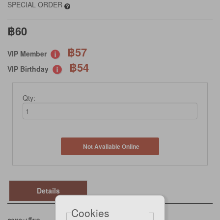
SPECIAL ORDER
฿60
฿57
VIP Member
฿54
VIP Birthday
Qty:
Not Available Online
Details
Cookies