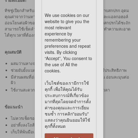
รายละเอียด:
ทิชชู่เปียกสำหรับสัตว์เลี้ยง ยับยั้งแบคทีเรีย ลดกลิ่นและคราบสกปรก
อุดม
We use cookies on our
คุณค่าจากว่านหางจระเข้และวิตามินอี ปราศจากคลอรีนและแอลกอฮอล์
website to give you the
อ่อนโยนต่อผิวของสัตว์เลี้ยงแสนรัก ช่วยลดกลิ่นและคราบสกปรกได้ชะงัก
most relevant
สามารถใช้เช็ดลำตัวได้ทุกวัน แถมยังสะดวกในการพกพา ทำความสะอาด
experience by
ได้ทุกเวลาที่ต้องการ
remembering your
preferences and repeat
visits. By clicking
คุณสมบัติ
“Accept”, You consent to
ผสมว่านหางจระเข้ และวิตามินอี
the use of All the
cookies.
ช่วยยับยั้งแบคทีเรีย ลดกลิ่นและคราบสกปรกได้อย่างมีประสิทธิภาพ
มีส่วนผสมที่อ่อนโยน ไม่มีแอลกอฮอล์ ปราศจากคลอรีน อ่อนละมุนต่อ
เว็บไซต์ของเรามีการใช้
ผิว
คุกกี้ เพื่อให้คุณได้รับ
ใช้งานสะดวก พกพาไปได้ทุกที่ ทำความสะอาดได้ทุกเวลา
ประสบการณ์ที่เกี่ยวข้อง
มากที่สุดโดยจดจำการตั้ง
ค่าของคุณและการเยี่ยม
ข้อแนะนำ
ชมซ้ำ การคลิก"ยอมรับ"
ไม่ควรเช็ดรอบดวงตาสัตว์เลี้ยง
แสดงว่าคุณยินยอมให้ใช้
อย่าทิ้งลงโถส้วม
คุกกี้ทั้งหมด
เก็บให้พ้นมือเด็กและแสงแดด