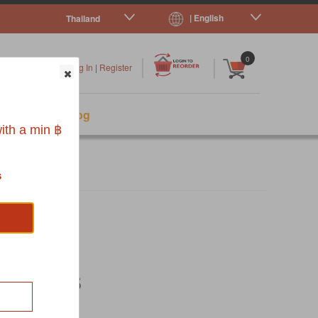
| English
Thailand
|
|
0
Log In
|
Register
s
Pet Blog
ith a min ฿
s
 SHEETS