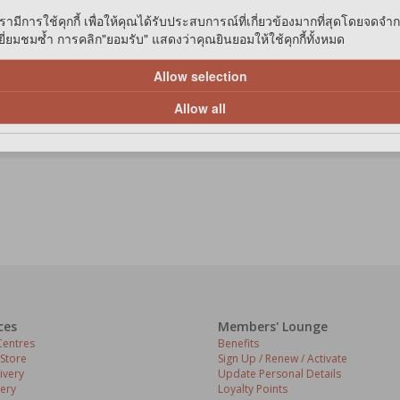
รามีการใช้คุกกี้ เพื่อให้คุณได้รับประสบการณ์ที่เกี่ยวข้องมากที่สุดโดยจดจำ
่ยมชมซ้ำ การคลิก"ยอมรับ" แสดงว่าคุณยินยอมให้ใช้คุกกี้ทั้งหมด
ace. Formula 3 + 1 deeply nourishes from the hair to the skin, fragrant, clean with Al
Allow selection
3+1 บำรุงลึกจากเส้นขนสู่ชั้นผิวหนัง หอม สะอาด ด้วยสารสกัดจาก Aloe Vera กลิ่
Allow all
ces
Members' Lounge
entres
Benefits
 Store
Sign Up / Renew / Activate
ivery
Update Personal Details
ery
Loyalty Points