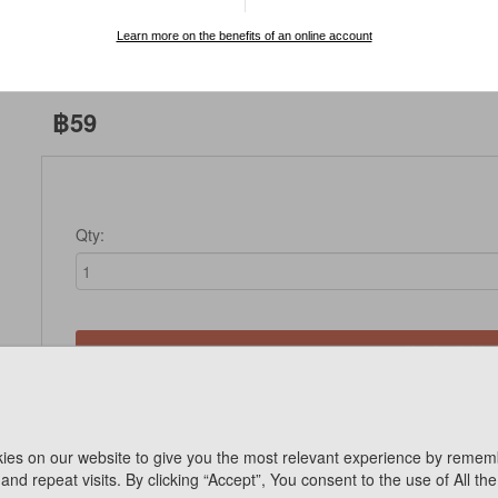
SPECIAL ORDER
Learn more on the benefits of an online account
฿59
Qty:
Not Available 
ies on our website to give you the most relevant experience by remem
and repeat visits. By clicking “Accept”, You consent to the use of All th