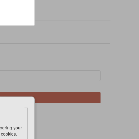
Online
bering your
e cookies.