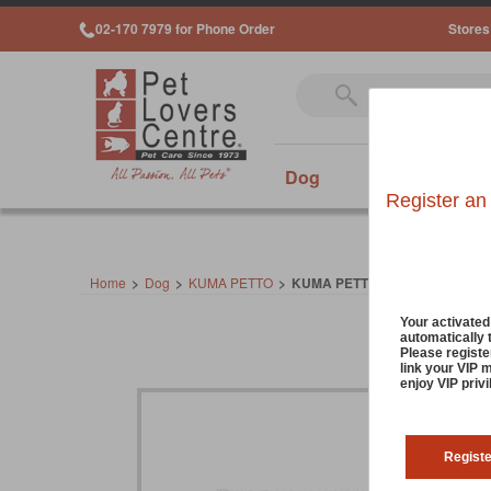
02-170 7979 for Phone Order
Stores
Dog
Cat
Sm
Register an
Home
>
Dog
>
KUMA PETTO
>
KUMA PETTO DOG WIPES 40 S
Your activate
automatically 
Please registe
link your VIP 
enjoy VIP priv
Regist