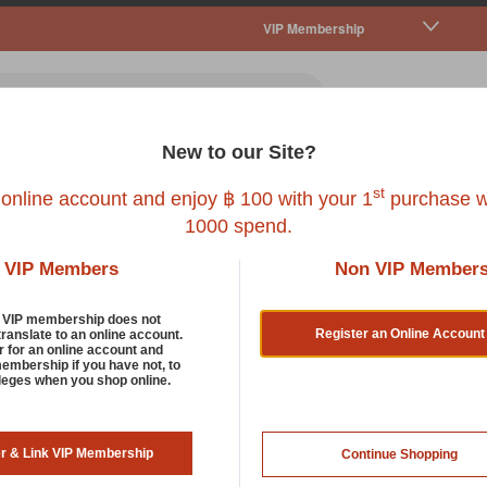
VIP Membership
New to our Site?
all Pet
Fish
Bird
Reptile
Service
st
 online account and enjoy ฿ 100 with your 1
purchase w
1000 spend.
VIP Members
Non VIP Member
HEETS
d VIP membership does not
Register an Online Account
translate to an online account.
r for an online account and
membership if you have not, to
KUMA PETTO
ileges when you shop online.
KUMA PETTO DOG WIPES 40
er & Link VIP Membership
Continue Shopping
SKU : 8859311599091