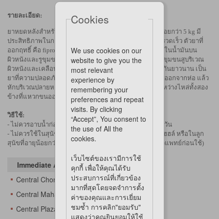
รายละเอียด:
Cookies
ยาหยดหลังสำหรับสุนัขโดยเฉพาะ
สำหรับสุนัขที่น้ำหนักน้อยกว่า 5 kg
มี
ประสิทธิภาพในการกำจัดเห็บ ไข่หมัด และหมัด ออกฤทธิ์รวดเร็ว
ตัวยาที่
We use cookies on our
ออกฤทธิ์ คือ fipronil และ (s)-methoprene ตัวยาจะสะสมอยู่ในน้ำมันบน
website to give you the
ผิวหนังและรูขุมขน จากนั้นจะค่อยๆ ถูกปล่อยออกมาจากรูขุมขนสูบริเวณ
ผิวหนังและเคลือบที่ขนจึงทำให้มีประสิทธิภาพในการป้องกันยาวนาน
เป็น
most relevant
ยาที่ความปลอดภัยค่อนข้างสูงและใช้สะดวกค่ะ เพียงแกะออกจากห่อ แล้ว
experience by
หักบริเวณปลายหลอด แล้วบีบน้ำยาลงไปบริเวณผิวหนังระหว่างไหล่ทั้งสอง
remembering your
ข้างที่แหวกขนออก
preferences and repeat
visits. By clicking
วิธีใช้:
“Accept”, You consent to
- ไม่ควรอาบน้ำก่อนและหลังใช้ frontline plus อย่างน้อย 2 วัน
the use of All the
- ไม่ควรใช้ในสุนัขป่วยหรืออ่อนแอ หรือสุนัขไวต่อเเอลกอฮฮล์ หรือในลูก
cookies.
สุนัขที่อายุน้อยกว่า 2 เดือน (ในกรณีจำเป็นควรปรึกษาสัตวแพทย์ก่อนใช้)
เว็บไซต์ของเรามีการใช้
Immediate Availability At
คุกกี้ เพื่อให้คุณได้รับ
ประสบการณ์ที่เกี่ยวข้อง
Central Chonburi
มากที่สุดโดยจดจำการตั้ง
Central Mahachai
ค่าของคุณและการเยี่ยม
ชมซ้ำ การคลิก"ยอมรับ"
Central Plaza Changwattana
แสดงว่าคุณยินยอมให้ใช้