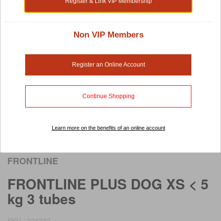
Register & Link VIP Membership
Non VIP Members
Register an Online Account
Continue Shopping
Learn more on the benefits of an online account
Rollover image to view larger image
FRONTLINE
FRONTLINE PLUS DOG XS < 5
kg 3 tubes
SKU : 336382