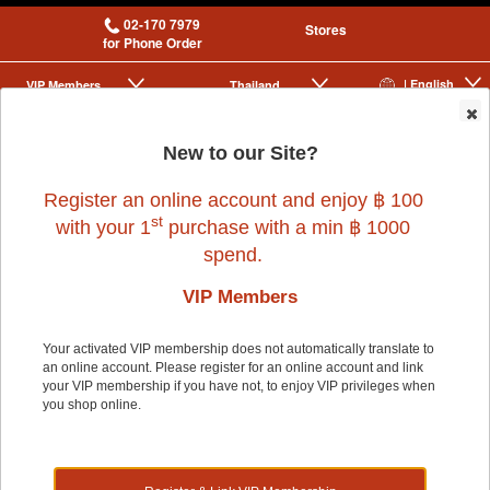
02-170 7979
Stores
for Phone Order
| English
VIP Membership
Thailand
|
|
0
New to our Site?
Register an online account and enjoy ฿ 100
st
with your 1
purchase with a min ฿ 1000
spend.
VIP Members
Home
>
Dog
>
FRONTLINE
>
FRONTLINE PLUS DOG XS < 5 kg 3 tubes
Your activated VIP membership does not automatically translate to
an online account. Please register for an online account and link
your VIP membership if you have not, to enjoy VIP privileges when
you shop online.