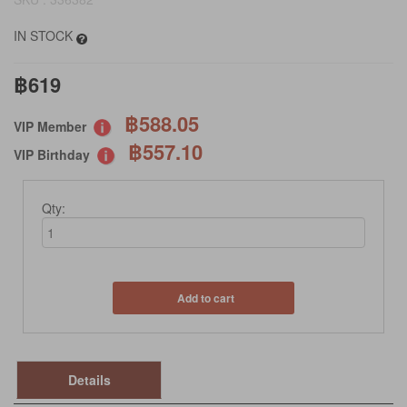
IN STOCK
฿619
฿588.05
VIP Member
฿557.10
VIP Birthday
Qty:
Add to cart
Details