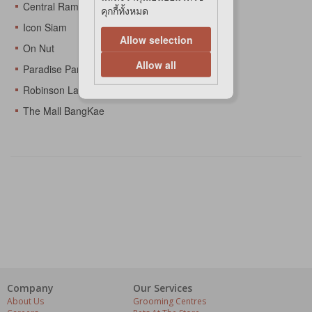
Central Rama 3
คุกกี้ทั้งหมด
Icon Siam
Allow selection
On Nut
Allow all
Paradise Park
Robinson Lat Krabang
The Mall BangKae
Company
Our Services
About Us
Grooming Centres