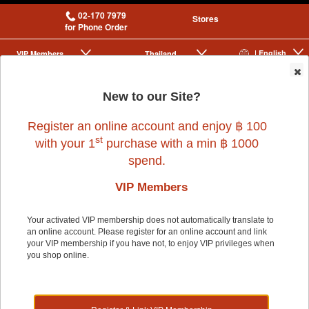
02-170 7979
Stores
for Phone Order
| English
VIP Membership
Thailand
|
|
0
New to our Site?
Register an online account and enjoy ฿ 100
st
with your 1
purchase with a min ฿ 1000
spend.
VIP Members
Home
>
Dog
>
LAWRENCE
>
TENDER CARE SLICKER BRUSH - L
Your activated VIP membership does not automatically translate to
an online account. Please register for an online account and link
your VIP membership if you have not, to enjoy VIP privileges when
you shop online.