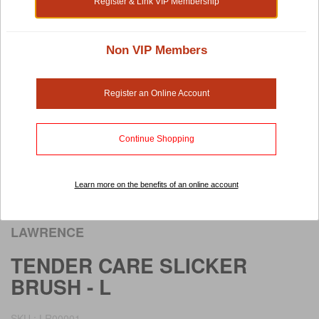
Register & Link VIP Membership
Non VIP Members
Register an Online Account
Continue Shopping
Learn more on the benefits of an online account
Rollover image to view larger image
LAWRENCE
TENDER CARE SLICKER
BRUSH - L
SKU : LR00001