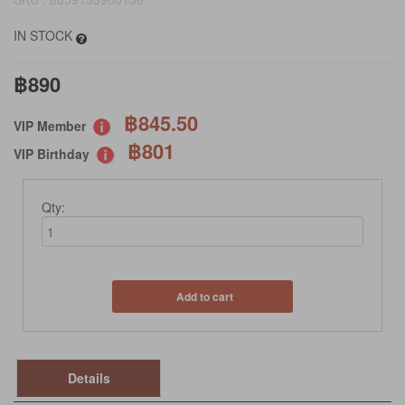
IN STOCK
฿890
฿845.50
VIP Member
฿801
VIP Birthday
Qty:
Add to cart
Details