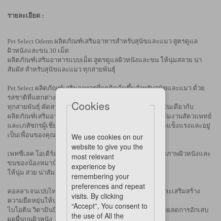
รายละเอียด :
Pet Select Oderm ผลิตภัณฑ์เสริมอาหารสำหรับสุนัขและแมว สูตรดูแล
ผิวหนังและขน 30 เม็ด
ผลิตภัณฑ์เสริมอาหารแบบเม็ด สูตรดูแลผิวหนังและขน ให้นุ่มสลวย น่า
สัมผัส สำหรับสุนัขและแมว ทุกสายพันธุ์
Pet Select ผลิตภัณฑ์เสริมอาหารที่ถูกคิดค้นขึ้นสำหรับสุนัขและแมว ด้วย
รสชาติที่แตกต่าง เหมาะสำหรับสุนัขและแมว
Cookies
ทุกสายพันธุ์ คัดสรรวัตถุดิบที่มีคุณภาพและได้มาตรฐานเช่นเดียวกับ
ผลิตภัณฑ์เสริมอาหารในคน ซึ่งอยู่ภายใต้การดดูแลของทีมงานสัตวแพทย์
และเภสัชกรผู้เชี่ยวชาญ เพื่อให้สัตว์เลี้ยงที่คุณรักมีสุขภาพแข็งแรงและอยู่
เป็นเพื่อนของคุณไปอย่างยาวนาน
We use cookies on our
website to give you the
เพทซีเลค โอเดิร์ม สูตรแอดวานซ์สำหรับการบำรุง ดูแลสุขภาพผิวหนังและ
most relevant
ขนของน้องหมาน้องแมว
experience by
ให้นุ่ม สวย น่าสัมผัส
ด้วย
remembering your
preferences and repeat
คอลลาเจนเปบไทด์ (Collagen Peptide) ช่วยบำรุงผิวหนังและเสริมสร้าง
visits. By clicking
ความยืดหยุ่นให้น่าสัมผัส
“Accept”, You consent to
ไบโอติน วิตามินบี2 บี3 บี6 และอี (Biotin, B2, B3, B6, E) ช่วยลดการอักเสบ
the use of All the
ผดผื่นบนผิวหนัง