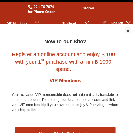
02-170 7979
Stores
for Phone Order
| English
VIP Membership
Thailand
|
|
0
New to our Site?
Register an online account and enjoy ฿ 100
st
with your 1
purchase with a min ฿ 1000
spend.
VIP Members
Home
>
Dog
>
PET SELECT
>
(C)PET SELECT ODERM 30tablets
Your activated VIP membership does not automatically translate to
an online account. Please register for an online account and link
your VIP membership if you have not, to enjoy VIP privileges when
you shop online.