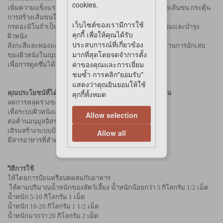
cookies.
เพิ่มความแข็งแรงของเส้นขนและเล็บ ลดการหลุดร่วงของเส้นขน กระตุ้น
การสร้างเส้นขนใหม่
เว็บไซต์ของเรามีการใช้
กรดอะมิโนจำเป็น (Essential Amino Acids) เพื่อการซ่อมแซมและบำรุง
คุกกี้ เพื่อให้คุณได้รับ
ผิวหนัง
ประสบการณ์ที่เกี่ยวข้อง
สังกะสีและทองแดง ZChelated Zinc and Copper) ช่วยต่อต้านการอักเสบ
มากที่สุดโดยจดจำการตั้ง
ของผิวหนังในณุปคีเลต
ค่าของคุณและการเยี่ยม
เพื่อการดูดซึมได้อย่างมีประสิทธิภาพสูงสุด
ชมซ้ำ การคลิก"ยอมรับ"
แสดงว่าคุณยินยอมให้ใช้
คุณประโยชน์ที่ได้จาก CAL-MAG ต่อสุนัขและแมวของคุณ
คุกกี้ทั้งหมด
ลดการหลุดร่วงของเส้นขน
เพื่อระบบผิวหนังและเส้นขนที่แข็งแรง
Allow selection
ต่อต้านอนุมูลอิสระ
เสิรมสร้างระบบป้องกันของผิวหนัง
Allow all
มีสารอาหารที่สำคัญสำหรับการบำรุงผิวหนัง ขน และเล็บ
วิธีการใช้
ให้โดยการป้อนหรือบดผสมกับอาหาร
ให้ตามปริมาณน้ำหนักของสัตว์เลี้ยง น้ำหนักน้อยกว่า 5 กิโลกรัม 1/2 เม็ด
น้ำหนัก 5-10 กิโลกรัม 1 เม็ด
น้ำหนัก 10-20 กิโลกรัม 1 1/2 เม็ด
น้ำหนักมากว่า 20 กิโลกรัม 2 เม็ด