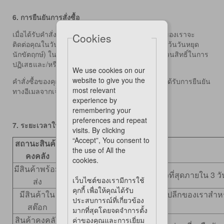
6.
การยืนยันการสั่งซื้อ
เมื่อได้รับคำสั่งจัดส่งของคุณ เจ้าหน้าที่บริการจัดส่งของเราจะ
Cookies
ติดต่อคุณในวันทำการถัดไป (วันจันทร์ถึงวันศุกร์ ยกเว้นวันหยุด
นักขัตฤกษ์) ในกรณีที่ไม่มีสินค้าในสต็อก PLC ขอสงวนสิทธิ์ในการ
ปฏิเสธและ/หรือจำกัดจำนวนที่สั่งซื้อ
We use cookies on our
website to give you the
คำสั่งซื้อของคุณจะไม่ได้รับการยืนยันจนกว่าคุณจะได้รับการยืนยัน
most relevant
ทางอีเมลจากเจ้าหน้าที่บริการจัดส่งของเรา
experience by
remembering your
preferences and repeat
7.
ระยะเวลาในการจัดส่ง
visits. By clicking
“Accept”, You consent to
สถานะสินค้า
ระยะเวลาในการจัดส่ง
the use of All the
คงคลัง
cookies.
มีสินค้าพร้อม
มีสต็อกพร้อมจำหน่าย จัดส่งเร็วที่สุดภายใน 3 วั
เว็บไซต์ของเรามีการใช้
ส่ง
คุกกี้ เพื่อให้คุณได้รับ
มีสินค้าใน
มีสต็อกพร้อมจำหน่ายที่ร้านค้าปลีกของเราสำห
ประสบการณ์ที่เกี่ยวข้อง
สต๊อก
จากได้รับการชำระเงิน
มากที่สุดโดยจดจำการตั้ง
สินค้าคงคลัง
ค่าของคุณและการเยี่ยม