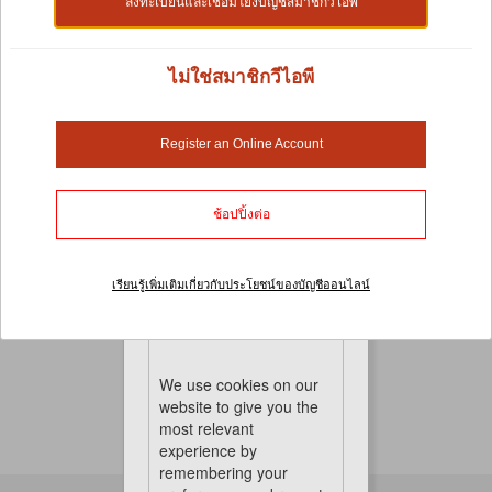
ลงทะเบียนและเชื่อมโยงบัญชีสมาชิกวีไอพี
ไม่ใช่สมาชิกวีไอพี
คอนสำหรับนกเกาะและบันได
นกเป็นสิ่งมีชีวิตที่กระตือรือร้น พวกเขาชอบที่จะขยับ ปีนและกางปีก
Register an Online Account
และบินไปรอบๆ
และด้วยคอนและบันไดที่หลากหลายของเรา คุณสามารถกำหนด
ช้อปปิ้งต่อ
เส้นทางสิ่งกีดขวางของคุณเองเพื่อเพิ่มเวลาเล่นได้ พวกเขาจะได้รับ
ความบันเทิงนานนับชั่วโมงอย่างแน่นอน
เรียนรู้เพิ่มเติมเกี่ยวกับประโยชน์ของบัญชีออนไลน์
No Product Found
Cookies
We use cookies on our
website to give you the
most relevant
experience by
remembering your