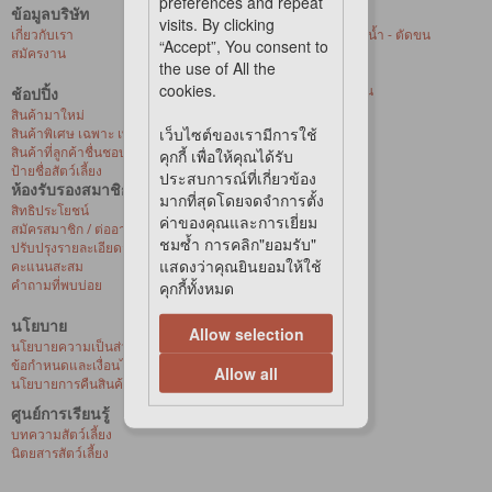
preferences and repeat
ข้อมูลบริษัท
บริการของเรา
visits. By clicking
เกี่ยวกับเรา
ศูนย์ให้บริการอาบน้ำ - ตัดขน
“Accept”, You consent to
สมัครงาน
สัตว์เลี้ยงที่ร้านค้า
the use of All the
การจัดส่งด่วน
cookies.
บริการจัดส่งถึงบ้าน
ช้อปปิ้ง
สุขภาพสัตว์เลี้ยง
สินค้ามาใหม่
เว็บไซต์ของเรามีการใช้
สินค้าพิเศษ เฉพาะ เพ็ท เลิฟเวอร์ เซ็นเตอร์
สินค้าที่ลูกค้าชื่นชอบ
คุกกี้ เพื่อให้คุณได้รับ
ป้ายชื่อสัตว์เลี้ยง
ประสบการณ์ที่เกี่ยวข้อง
ห้องรับรองสมาชิก
มากที่สุดโดยจดจำการตั้ง
สิทธิประโยชน์
ค่าของคุณและการเยี่ยม
สมัครสมาชิก / ต่ออายุ / เปิดใช้งานบัตรวีไอพี
ชมซ้ำ การคลิก"ยอมรับ"
ปรับปรุงรายละเอียดส่วนบุคคล
แสดงว่าคุณยินยอมให้ใช้
คะแนนสะสม
คำถามที่พบบ่อย
คุกกี้ทั้งหมด
นโยบาย
Allow selection
นโยบายความเป็นส่วนตัว
ข้อกำหนดและเงื่อนไขการซื้อสินค้าออนไลน์
Allow all
นโยบายการคืนสินค้าและการเปลี่ยนสินค้า
ศูนย์การเรียนรู้
บทความสัตว์เลี้ยง
นิตยสารสัตว์เลี้ยง