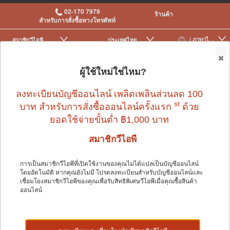
02-170 7979
ร้านค้า
สำหรับการสั่งซื้อทางโทรศัพท์
| ภาษาไทย
สมาชิกวีไอพี
ประเทศไทย
|
|
0
ผู้ใช้ใหม่ใช่ไหม?
ลงทะเบียนบัญชีออนไลน์ เพลิดเพลินส่วนลด 100
st
บาท สำหรับการสั่งซื้อออนไลน์ครั้งแรก
ด้วย
ยอดใช้จ่ายขั้นต่ำ ฿1,000 บาท
นก
>
กรงนกและอุปกรณ์เสริม
>
คอนและบันได
สมาชิกวีไอพี
การเป็นสมาชิกวีไอพีที่เปิดใช้งานของคุณไม่ได้แปลเป็นบัญชีออนไลน์
นก
โดยอัตโนมัติ หากคุณยังไม่มี โปรดลงทะเบียนสำหรับบัญชีออนไลน์และ
เชื่อมโยงสมาชิกวีไอพีของคุณเพื่อรับสิทธิพิเศษวีไอพีเมื่อคุณซื้อสินค้า
ออนไลน์
Shop by: