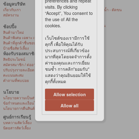
preferences and repeat
ข้อมูลบริษัท
บริการของเรา
visits. By clicking
เกี่ยวกับเรา
ศูนย์ให้บริการอาบน้ำ - ตัดขน
“Accept”, You consent to
สมัครงาน
สัตว์เลี้ยงที่ร้านค้า
the use of All the
การจัดส่งด่วน
cookies.
บริการจัดส่งถึงบ้าน
ช้อปปิ้ง
สุขภาพสัตว์เลี้ยง
สินค้ามาใหม่
เว็บไซต์ของเรามีการใช้
สินค้าพิเศษ เฉพาะ เพ็ท เลิฟเวอร์ เซ็นเตอร์
สินค้าที่ลูกค้าชื่นชอบ
คุกกี้ เพื่อให้คุณได้รับ
ป้ายชื่อสัตว์เลี้ยง
ประสบการณ์ที่เกี่ยวข้อง
ห้องรับรองสมาชิก
มากที่สุดโดยจดจำการตั้ง
สิทธิประโยชน์
ค่าของคุณและการเยี่ยม
สมัครสมาชิก / ต่ออายุ / เปิดใช้งานบัตรวีไอพี
ชมซ้ำ การคลิก"ยอมรับ"
ปรับปรุงรายละเอียดส่วนบุคคล
แสดงว่าคุณยินยอมให้ใช้
คะแนนสะสม
คำถามที่พบบ่อย
คุกกี้ทั้งหมด
นโยบาย
Allow selection
นโยบายความเป็นส่วนตัว
ข้อกำหนดและเงื่อนไขการซื้อสินค้าออนไลน์
Allow all
นโยบายการคืนสินค้าและการเปลี่ยนสินค้า
ศูนย์การเรียนรู้
บทความสัตว์เลี้ยง
นิตยสารสัตว์เลี้ยง