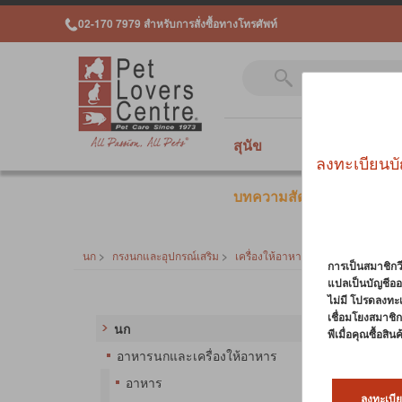
02-170 7979 สำหรับการสั่งซื้อทางโทรศัพท์
สุนัข
แมว
สั
ลงทะเบียนบั
บทความสัตว์เลี้ยง
นก
>
กรงนกและอุปกรณ์เสริม
>
เครื่องให้อาหารและเครื่องให้น้ำ
การเป็นสมาชิกวี
แปลเป็นบัญชีออ
ไม่มี โปรดลงทะ
เครื่
เชื่อมโยงสมาชิกว
นก
พีเมื่อคุณซื้อสิ
เราภูม
อาหารนกและเครื่องให้อาหาร
พันธุ์
อาหาร
เลือกเค
ลงทะเบีย