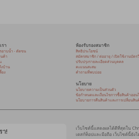
เรา
ห้องรับรองสมาชิก
ารอาบน้ำ - ตัดขน
สิทธิประโยชน์
้านค้า
สมัครสมาชิก / ต่ออายุ / เปิดใช้งานบัตรว
น
ปรับปรุงรายละเอียดส่วนบุคคล
ถึงบ้าน
คะแนนสะสม
ี้ยง
คำถามที่พบบ่อย
นโยบาย
นโยบายความเป็นส่วนตัว
ข้อกำหนดและเงื่อนไขการซื้อสินค้าออนไ
นโยบายการคืนสินค้าและการเปลี่ยนสินค
เว็บไซต์นี้แสดงผลได้ดีที่สุดใน C
รา!
เดสก์ท็อปและมือถือ เว็บไซต์นี้ยั