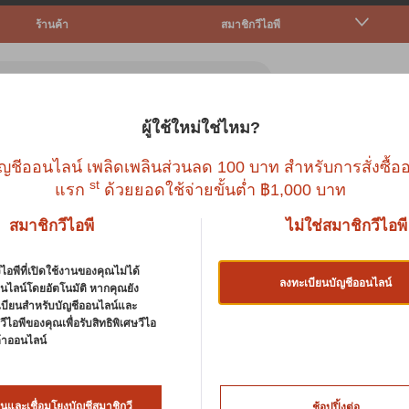
ร้านค้า
สมาชิกวีไอพี
ผู้ใช้ใหม่ใช่ไหม?
ตว์เล็ก
ปลา
นก
สัตว์เลื้อยคลาน
บริก
ญชีออนไลน์ เพลิดเพลินส่วนลด 100 บาท สำหรับการสั่งซื้ออ
st
แรก
ด้วยยอดใช้จ่ายขั้นต่ำ ฿1,000 บาท
สมาชิกวีไอพี
ไม่ใช่สมาชิกวีไอพี
ไอพีที่เปิดใช้งานของคุณไม่ได้
ลงทะเบียนบัญชีออนไลน์
นไลน์โดยอัตโนมัติ หากคุณยัง
เบียนสำหรับบัญชีออนไลน์และ
องให้อาหารและเครื่องให้น้ำ
ีไอพีของคุณเพื่อรับสิทธิพิเศษวีไอ
นค้าออนไลน์
ิใจที่จะแจ้งให้ทราบว่าอุปกรณ์ให้อาหารนกและเครื่องให้น้ำของเราม
 เรามีชาม จาน ถ้วย และที่ให้น้ำสำหรับนกหลากหลายรูปแบบ ให้คุณเล
รื่องให้อาหารและเครื่องให้น้ำสำหรับสัตว์เลี้ยงของคุณคือเคล็ดลั
นและเชื่อมโยงบัญชีสมาชิกวี
ช้อปปิ้งต่อ