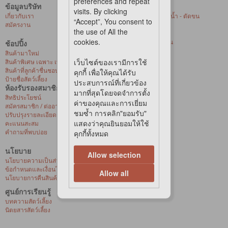
preferences and repeat
ข้อมูลบริษัท
บริการของเรา
visits. By clicking
เกี่ยวกับเรา
ศูนย์ให้บริการอาบน้ำ - ตัดขน
“Accept”, You consent to
สมัครงาน
สัตว์เลี้ยงที่ร้านค้า
the use of All the
การจัดส่งด่วน
cookies.
บริการจัดส่งถึงบ้าน
ช้อปปิ้ง
สุขภาพสัตว์เลี้ยง
สินค้ามาใหม่
เว็บไซต์ของเรามีการใช้
สินค้าพิเศษ เฉพาะ เพ็ท เลิฟเวอร์ เซ็นเตอร์
สินค้าที่ลูกค้าชื่นชอบ
คุกกี้ เพื่อให้คุณได้รับ
ป้ายชื่อสัตว์เลี้ยง
ประสบการณ์ที่เกี่ยวข้อง
ห้องรับรองสมาชิก
มากที่สุดโดยจดจำการตั้ง
สิทธิประโยชน์
ค่าของคุณและการเยี่ยม
สมัครสมาชิก / ต่ออายุ / เปิดใช้งานบัตรวีไอพี
ชมซ้ำ การคลิก"ยอมรับ"
ปรับปรุงรายละเอียดส่วนบุคคล
แสดงว่าคุณยินยอมให้ใช้
คะแนนสะสม
คำถามที่พบบ่อย
คุกกี้ทั้งหมด
นโยบาย
Allow selection
นโยบายความเป็นส่วนตัว
ข้อกำหนดและเงื่อนไขการซื้อสินค้าออนไลน์
Allow all
นโยบายการคืนสินค้าและการเปลี่ยนสินค้า
ศูนย์การเรียนรู้
บทความสัตว์เลี้ยง
นิตยสารสัตว์เลี้ยง