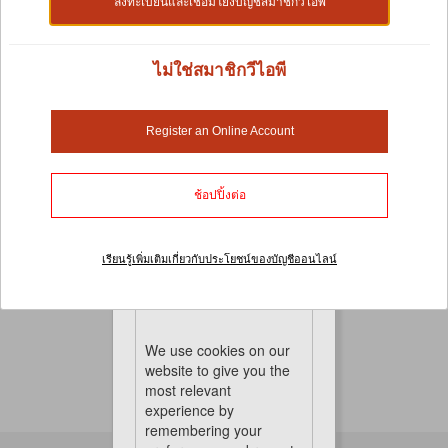
ลงทะเบียนและเชื่อมโยงบัญชีสมาชิกวีไอพี
ไม่ใช่สมาชิกวีไอพี
ของเล่นนก
ที่ Pet Lovers Centre Thailand เรามีของเล่นนกให้เลือก
Register an Online Account
มากมายเพื่อให้คุณเพลิดเพลินและทำให้สัตว์เลี้ยงของคุณ
กระฉับกระเฉงมาก ของเล่นของเราปลอดภัย หยิบจับง่าย
และมีสีสันสดใสเพื่อดึงดูดความสนใจ ตรวจสอบด้วยตัวคุณ
ช้อปปิ้งต่อ
เอง
เรียนรู้เพิ่มเติมเกี่ยวกับประโยชน์ของบัญชีออนไลน์
No Product Found
Cookies
We use cookies on our
website to give you the
most relevant
experience by
remembering your