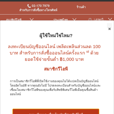
02-170 7979
ร้านค้า
สำหรับการสั่งซื้อทางโทรศัพท์
| ภาษาไทย
สมาชิกวีไอพี
ประเทศไทย
|
|
0
ผู้ใช้ใหม่ใช่ไหม?
ลงทะเบียนบัญชีออนไลน์ เพลิดเพลินส่วนลด 100
st
บาท สำหรับการสั่งซื้อออนไลน์ครั้งแรก
ด้วย
ยอดใช้จ่ายขั้นต่ำ ฿1,000 บาท
นก
>
อุปกรณ์นกและอื่น ๆ
>
ของเล่น
สมาชิกวีไอพี
การเป็นสมาชิกวีไอพีที่เปิดใช้งานของคุณไม่ได้แปลเป็นบัญชีออนไลน์
นก
โดยอัตโนมัติ หากคุณยังไม่มี โปรดลงทะเบียนสำหรับบัญชีออนไลน์และ
เชื่อมโยงสมาชิกวีไอพีของคุณเพื่อรับสิทธิพิเศษวีไอพีเมื่อคุณซื้อสินค้า
ออนไลน์
Shop by: