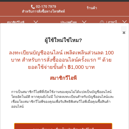
02-170 7979
ร้านค้า
สำหรับการสั่งซื้อทางโทรศัพท์
| ภาษาไทย
สมาชิกวีไอพี
ประเทศไทย
|
|
0
ผู้ใช้ใหม่ใช่ไหม?
ลงทะเบียนบัญชีออนไลน์ เพลิดเพลินส่วนลด 100
st
บาท สำหรับการสั่งซื้อออนไลน์ครั้งแรก
ด้วย
ยอดใช้จ่ายขั้นต่ำ ฿1,000 บาท
นก
>
อุปกรณ์นกและอื่น ๆ
>
ทราย
สมาชิกวีไอพี
การเป็นสมาชิกวีไอพีที่เปิดใช้งานของคุณไม่ได้แปลเป็นบัญชีออนไลน์
นก
โดยอัตโนมัติ หากคุณยังไม่มี โปรดลงทะเบียนสำหรับบัญชีออนไลน์และ
เชื่อมโยงสมาชิกวีไอพีของคุณเพื่อรับสิทธิพิเศษวีไอพีเมื่อคุณซื้อสินค้า
ออนไลน์
Shop by: