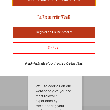
ลงทะเบียนและเชื่อมโยงบัญชีสมาชิกวีไอพี
ไม่ใช่สมาชิกวีไอพี
ที่นอนนกและทรายนก
Register an Online Account
เคล็ดลับการสร้างบ้านที่สะดวกสบายสำหรับนกสัตว์เลี้ยงที่
คุณรัก... ที่นอนนก และทรายนก นอกจากนี้ยังอำนวยความ
สะดวกในการทำความสะอาดกรงได้ง่ายขึ้นมาก ท้ายที่สุด
ช้อปปิ้งต่อ
แล้ว เพื่อนขนนกของคุณก็ใช้เวลาส่วนใหญ่อยู่ในกรง
ทำไมไม่ทำให้รู้สึกสบายขึ้นมากในขณะที่ปรับปรุงสุขภาพ
และสุขอนามัยไปพร้อมๆ กันล่ะ?
เรียนรู้เพิ่มเติมเกี่ยวกับประโยชน์ของบัญชีออนไลน์
Cookies
No Product Found
We use cookies on our
website to give you the
most relevant
experience by
remembering your