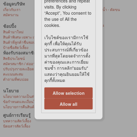
preferences and repeat
ข้อมูลบริษัท
บริการของเรา
visits. By clicking
เกี่ยวกับเรา
ศูนย์ให้บริการอาบน้ำ - ตัดขน
“Accept”, You consent to
สมัครงาน
สัตว์เลี้ยงที่ร้านค้า
the use of All the
การจัดส่งด่วน
cookies.
บริการจัดส่งถึงบ้าน
ช้อปปิ้ง
สุขภาพสัตว์เลี้ยง
สินค้ามาใหม่
เว็บไซต์ของเรามีการใช้
สินค้าพิเศษ เฉพาะ เพ็ท เลิฟเวอร์ เซ็นเตอร์
สินค้าที่ลูกค้าชื่นชอบ
คุกกี้ เพื่อให้คุณได้รับ
ป้ายชื่อสัตว์เลี้ยง
ประสบการณ์ที่เกี่ยวข้อง
ห้องรับรองสมาชิก
มากที่สุดโดยจดจำการตั้ง
สิทธิประโยชน์
ค่าของคุณและการเยี่ยม
สมัครสมาชิก / ต่ออายุ / เปิดใช้งานบัตรวีไอพี
ชมซ้ำ การคลิก"ยอมรับ"
ปรับปรุงรายละเอียดส่วนบุคคล
แสดงว่าคุณยินยอมให้ใช้
คะแนนสะสม
คำถามที่พบบ่อย
คุกกี้ทั้งหมด
นโยบาย
Allow selection
นโยบายความเป็นส่วนตัว
ข้อกำหนดและเงื่อนไขการซื้อสินค้าออนไลน์
Allow all
นโยบายการคืนสินค้าและการเปลี่ยนสินค้า
ศูนย์การเรียนรู้
บทความสัตว์เลี้ยง
นิตยสารสัตว์เลี้ยง