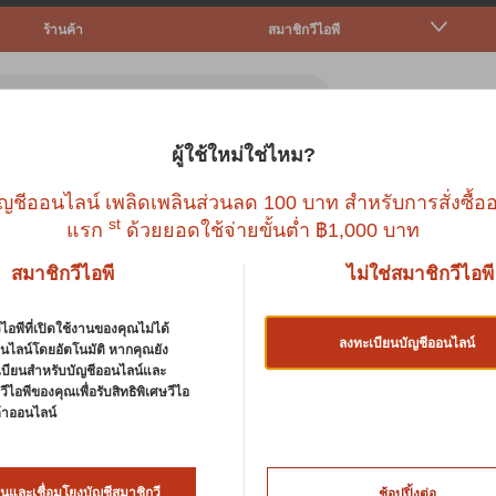
ร้านค้า
สมาชิกวีไอพี
ผู้ใช้ใหม่ใช่ไหม?
ตว์เล็ก
ปลา
นก
สัตว์เลื้อยคลาน
บริก
ญชีออนไลน์ เพลิดเพลินส่วนลด 100 บาท สำหรับการสั่งซื้ออ
st
แรก
ด้วยยอดใช้จ่ายขั้นต่ำ ฿1,000 บาท
สมาชิกวีไอพี
ไม่ใช่สมาชิกวีไอพี
ไอพีที่เปิดใช้งานของคุณไม่ได้
ลงทะเบียนบัญชีออนไลน์
นไลน์โดยอัตโนมัติ หากคุณยัง
เบียนสำหรับบัญชีออนไลน์และ
ัณฑ์ดูแลสุขภาพ
ีไอพีของคุณเพื่อรับสิทธิพิเศษวีไอ
นค้าออนไลน์
าสักนิดเพื่อสังเกตจะงอยปากนกของคุณ เนื่องจากเป็นตัวบ่งชี้สุ
มาจากโรคตับ ปัญหาทางโภชนาการ หรือความผิดปกติทั่วไปอื่นๆ ก
นึ่งที่ต้องระวังเนื่องจากรูปลักษณ์ภายนอกมีความสำคัญต่อสัตว์เลี
นและเชื่อมโยงบัญชีสมาชิกวี
ช้อปปิ้งต่อ