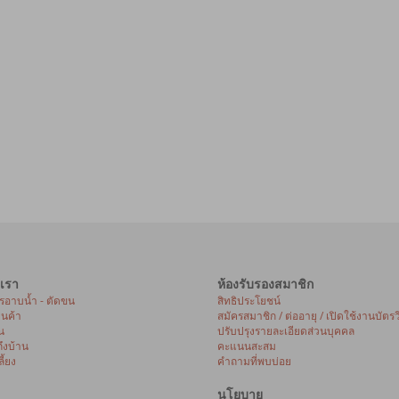
เรา
ห้องรับรองสมาชิก
ารอาบน้ำ - ตัดขน
สิทธิประโยชน์
้านค้า
สมัครสมาชิก / ต่ออายุ / เปิดใช้งานบัตรว
น
ปรับปรุงรายละเอียดส่วนบุคคล
ถึงบ้าน
คะแนนสะสม
ี้ยง
คำถามที่พบบ่อย
นโยบาย