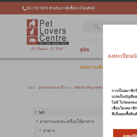
02-170 7979 สำหรับการสั่งซื้อทางโทรศัพท์
สุนัข
แมว
สั
ลงทะเบียนบั
บทความสัตว์เลี้ยง
นก
>
อุปกรณ์นกและอื่น ๆ
>
ผลิตภัณฑ์ดูแลสุขภาพ
การเป็นสมาชิกวี
แปลเป็นบัญชีออ
ไม่มี โปรดลงทะ
ผลิตภ
เชื่อมโยงสมาชิกว
นก
พีเมื่อคุณซื้อสิ
ใช้เวล
อาหารนกและเครื่องให้อาหาร
เป็นผล
อาหาร
สัญญาณห
ลงทะเบีย