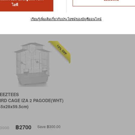
ฑ์ดูแลสุขภาพนกไว้ใกล้มือก็ถือเป็นแนวปฏิบัติที่ดีเสมอ
ไอพี
เรียนรู้เพิ่มเติมเกี่ยวกับประโยชน์ของบัญชีออนไลน์
ียงตาม:
10% OFF
EEZTEES
IRD CAGE IZA 2 PAGODE(WHT)
45x28x59.5cm)
฿2700
Save ฿300.00
3000