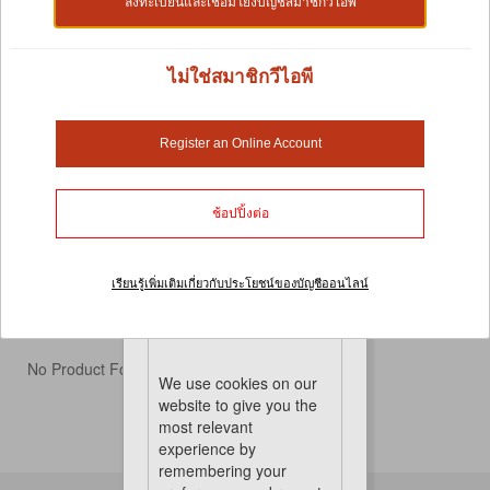
ลงทะเบียนและเชื่อมโยงบัญชีสมาชิกวีไอพี
ไม่ใช่สมาชิกวีไอพี
ผลิตภัณฑ์ดูแลสุขภาพ
Register an Online Account
ใช้เวลาสักนิดเพื่อสังเกตจะงอยปากนกของคุณ เนื่องจาก
เป็นตัวบ่งชี้สุขภาพที่ดีของนก การจะงอยปากนกที่โตมาก
เกินไปอาจเป็นผลมาจากโรคตับ ปัญหาทางโภชนาการ
ช้อปปิ้งต่อ
หรือความผิดปกติทั่วไปอื่นๆ กิจกรรมการดูแลขนของสัตว์
เลี้ยงของคุณเป็นอีกสัญญาณหนึ่งที่ต้องระวังเนื่องจากรูป
ลักษณ์ภายนอกมีความสำคัญต่อสัตว์เลี้ยง ในกรณีที่ได้รับ
เรียนรู้เพิ่มเติมเกี่ยวกับประโยชน์ของบัญชีออนไลน์
บาดเจ็บหรือเจ็บป่วย การมีผลิตภัณฑ์ดูแลสุขภาพนกไว้ใกล้
Cookies
มือก็ถือเป็นแนวปฏิบัติที่ดีเสมอ
No Product Found
We use cookies on our
website to give you the
most relevant
experience by
remembering your