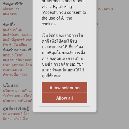
preferences and repeat
ข้อมูลบริษัท
บริการของเรา
visits. By clicking
เกี่ยวกับเรา
ศูนย์ให้บริการอาบน้ำ - ตัดขน
“Accept”, You consent to
สมัครงาน
สัตว์เลี้ยงที่ร้านค้า
the use of All the
การจัดส่งด่วน
cookies.
บริการจัดส่งถึงบ้าน
ช้อปปิ้ง
สุขภาพสัตว์เลี้ยง
สินค้ามาใหม่
เว็บไซต์ของเรามีการใช้
สินค้าพิเศษ เฉพาะ เพ็ท เลิฟเวอร์ เซ็นเตอร์
สินค้าที่ลูกค้าชื่นชอบ
คุกกี้ เพื่อให้คุณได้รับ
ป้ายชื่อสัตว์เลี้ยง
ประสบการณ์ที่เกี่ยวข้อง
ห้องรับรองสมาชิก
มากที่สุดโดยจดจำการตั้ง
สิทธิประโยชน์
ค่าของคุณและการเยี่ยม
สมัครสมาชิก / ต่ออายุ / เปิดใช้งานบัตรวีไอพี
ชมซ้ำ การคลิก"ยอมรับ"
ปรับปรุงรายละเอียดส่วนบุคคล
แสดงว่าคุณยินยอมให้ใช้
คะแนนสะสม
คำถามที่พบบ่อย
คุกกี้ทั้งหมด
นโยบาย
Allow selection
นโยบายความเป็นส่วนตัว
ข้อกำหนดและเงื่อนไขการซื้อสินค้าออนไลน์
Allow all
นโยบายการคืนสินค้าและการเปลี่ยนสินค้า
ศูนย์การเรียนรู้
บทความสัตว์เลี้ยง
นิตยสารสัตว์เลี้ยง