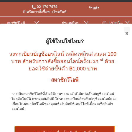
02-170 7979
ร้านค้า
สำหรับการสั่งซื้อทางโทรศัพท์
| ภาษาไทย
สมาชิกวีไอพี
ประเทศไทย
|
|
0
ผู้ใช้ใหม่ใช่ไหม?
ลงทะเบียนบัญชีออนไลน์ เพลิดเพลินส่วนลด 100
st
บาท สำหรับการสั่งซื้อออนไลน์ครั้งแรก
ด้วย
ยอดใช้จ่ายขั้นต่ำ ฿1,000 บาท
นก
>
อุปกรณ์นกและอื่น ๆ
>
ผลิตภัณฑ์ดูแลสุขภาพ
สมาชิกวีไอพี
การเป็นสมาชิกวีไอพีที่เปิดใช้งานของคุณไม่ได้แปลเป็นบัญชีออนไลน์
นก
โดยอัตโนมัติ หากคุณยังไม่มี โปรดลงทะเบียนสำหรับบัญชีออนไลน์และ
เชื่อมโยงสมาชิกวีไอพีของคุณเพื่อรับสิทธิพิเศษวีไอพีเมื่อคุณซื้อสินค้า
ออนไลน์
Shop by: