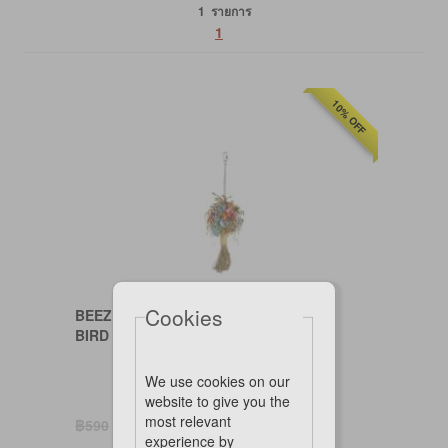
1 รายการ
1
10% OFF
Cookies
BEEZTEES
BIRD TOY - OVI (36x9x9cm)
We use cookies on our
website to give you the
most relevant
฿531
Save ฿59.00
฿590
experience by