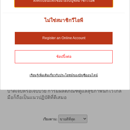
ลงทะเบียนและเชื่อมโยงบัญชีสมาชิกวีไอพี
Shop by:
ไม่ใช่สมาชิกวีไอพี
ผลิตภัณฑ์ดูแลสุขภาพ
Register an Online Account
ใช้เวลาสักนิดเพื่อสังเกตจะงอยปากนกของคุณ เนื่องจาก
ช้อปปิ้งต่อ
เป็นตัวบ่งชี้สุขภาพที่ดีของนก การจะงอยปากนกที่โตมาก
เกินไปอาจเป็นผลมาจากโรคตับ ปัญหาทางโภชนาการ
หรือความผิดปกติทั่วไปอื่นๆ กิจกรรมการดูแลขนของสัตว์
เรียนรู้เพิ่มเติมเกี่ยวกับประโยชน์ของบัญชีออนไลน์
เลี้ยงของคุณเป็นอีกสัญญาณหนึ่งที่ต้องระวังเนื่องจากรูป
ลักษณ์ภายนอกมีความสำคัญต่อสัตว์เลี้ยง ในกรณีที่ได้รับ
บาดเจ็บหรือเจ็บป่วย การมีผลิตภัณฑ์ดูแลสุขภาพนกไว้ใกล้
มือก็ถือเป็นแนวปฏิบัติที่ดีเสมอ
เรียงตาม: