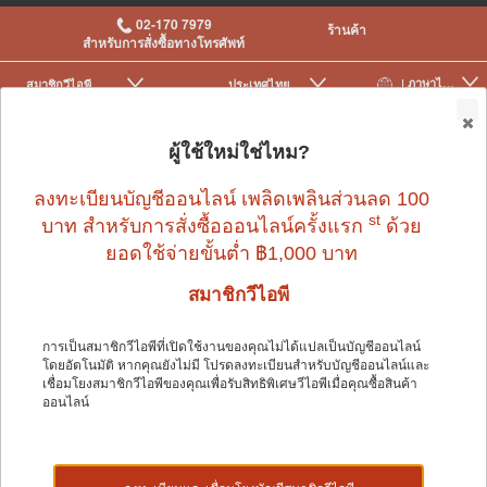
02-170 7979
ร้านค้า
สำหรับการสั่งซื้อทางโทรศัพท์
| ภาษาไทย
สมาชิกวีไอพี
ประเทศไทย
|
|
0
ผู้ใช้ใหม่ใช่ไหม?
ลงทะเบียนบัญชีออนไลน์ เพลิดเพลินส่วนลด 100
st
บาท สำหรับการสั่งซื้อออนไลน์ครั้งแรก
ด้วย
ยอดใช้จ่ายขั้นต่ำ ฿1,000 บาท
นก
>
อุปกรณ์นกและอื่น ๆ
>
ผลิตภัณฑ์ทำรัง
สมาชิกวีไอพี
การเป็นสมาชิกวีไอพีที่เปิดใช้งานของคุณไม่ได้แปลเป็นบัญชีออนไลน์
นก
โดยอัตโนมัติ หากคุณยังไม่มี โปรดลงทะเบียนสำหรับบัญชีออนไลน์และ
เชื่อมโยงสมาชิกวีไอพีของคุณเพื่อรับสิทธิพิเศษวีไอพีเมื่อคุณซื้อสินค้า
ออนไลน์
Shop by: