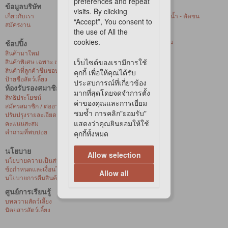
preferences and repeat
ข้อมูลบริษัท
บริการของเรา
visits. By clicking
เกี่ยวกับเรา
ศูนย์ให้บริการอาบน้ำ - ตัดขน
“Accept”, You consent to
สมัครงาน
สัตว์เลี้ยงที่ร้านค้า
the use of All the
การจัดส่งด่วน
cookies.
บริการจัดส่งถึงบ้าน
ช้อปปิ้ง
สุขภาพสัตว์เลี้ยง
สินค้ามาใหม่
เว็บไซต์ของเรามีการใช้
สินค้าพิเศษ เฉพาะ เพ็ท เลิฟเวอร์ เซ็นเตอร์
สินค้าที่ลูกค้าชื่นชอบ
คุกกี้ เพื่อให้คุณได้รับ
ป้ายชื่อสัตว์เลี้ยง
ประสบการณ์ที่เกี่ยวข้อง
ห้องรับรองสมาชิก
มากที่สุดโดยจดจำการตั้ง
สิทธิประโยชน์
ค่าของคุณและการเยี่ยม
สมัครสมาชิก / ต่ออายุ / เปิดใช้งานบัตรวีไอพี
ชมซ้ำ การคลิก"ยอมรับ"
ปรับปรุงรายละเอียดส่วนบุคคล
แสดงว่าคุณยินยอมให้ใช้
คะแนนสะสม
คำถามที่พบบ่อย
คุกกี้ทั้งหมด
นโยบาย
Allow selection
นโยบายความเป็นส่วนตัว
ข้อกำหนดและเงื่อนไขการซื้อสินค้าออนไลน์
Allow all
นโยบายการคืนสินค้าและการเปลี่ยนสินค้า
ศูนย์การเรียนรู้
บทความสัตว์เลี้ยง
นิตยสารสัตว์เลี้ยง