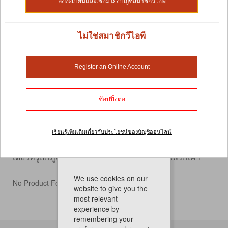
ลงทะเบียนและเชื่อมโยงบัญชีสมาชิกวีไอพี
ไม่ใช่สมาชิกวีไอพี
ผลิตภัณฑ์อาบน้ำ - ตกแต่งขน
Register an Online Account
สำหรับนก รูปร่างหน้าตาและภาพลักษณ์ทำให้พวกมันมี
เสน่ห์ดึงดูดใจ นั่นเป็นเหตุผลว่าทำไมพวกเขาถึงชอบ
ทำความสะอาดตัวเองและทำอาหารต่อหน้าฝูงชน
ช้อปปิ้งต่อ
นอกจากนี้ยังเป็นวิธีที่บางตัวดึงดูดคู่รักของพวกเขาด้วย ใน
ฐานะเจ้าของสัตว์เลี้ยง เราอยู่ที่นี่เพื่อช่วยให้คุณดูแลสัตว์
เลี้ยงของคุณให้ดียิ่งขึ้น เรามีอุปกรณ์ดูแลนกหลากหลาย
เรียนรู้เพิ่มเติมเกี่ยวกับประโยชน์ของบัญชีออนไลน์
ชนิด เช่น ครีมนวดจะงอยปาก หินปลาหมึก และบล็อกแร่
Cookies
เพื่อให้งานของพวกเขาง่ายยิ่งขึ้น พวกเขาจะไม่ใช่กลุ่ม
เดียวที่รู้สึกภูมิใจกับขนสีสันสดใสสุขภาพดีของพวกเค้า
We use cookies on our
No Product Found
website to give you the
most relevant
experience by
remembering your