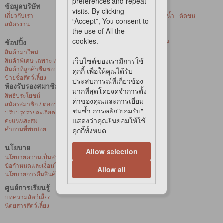
preferences and repeat
ข้อมูลบริษัท
บริการของเรา
visits. By clicking
เกี่ยวกับเรา
ศูนย์ให้บริการอาบน้ำ - ตัดขน
“Accept”, You consent to
สมัครงาน
สัตว์เลี้ยงที่ร้านค้า
the use of All the
การจัดส่งด่วน
cookies.
บริการจัดส่งถึงบ้าน
ช้อปปิ้ง
สุขภาพสัตว์เลี้ยง
สินค้ามาใหม่
เว็บไซต์ของเรามีการใช้
สินค้าพิเศษ เฉพาะ เพ็ท เลิฟเวอร์ เซ็นเตอร์
สินค้าที่ลูกค้าชื่นชอบ
คุกกี้ เพื่อให้คุณได้รับ
ป้ายชื่อสัตว์เลี้ยง
ประสบการณ์ที่เกี่ยวข้อง
ห้องรับรองสมาชิก
มากที่สุดโดยจดจำการตั้ง
สิทธิประโยชน์
ค่าของคุณและการเยี่ยม
สมัครสมาชิก / ต่ออายุ / เปิดใช้งานบัตรวีไอพี
ชมซ้ำ การคลิก"ยอมรับ"
ปรับปรุงรายละเอียดส่วนบุคคล
แสดงว่าคุณยินยอมให้ใช้
คะแนนสะสม
คำถามที่พบบ่อย
คุกกี้ทั้งหมด
นโยบาย
Allow selection
นโยบายความเป็นส่วนตัว
ข้อกำหนดและเงื่อนไขการซื้อสินค้าออนไลน์
Allow all
นโยบายการคืนสินค้าและการเปลี่ยนสินค้า
ศูนย์การเรียนรู้
บทความสัตว์เลี้ยง
นิตยสารสัตว์เลี้ยง