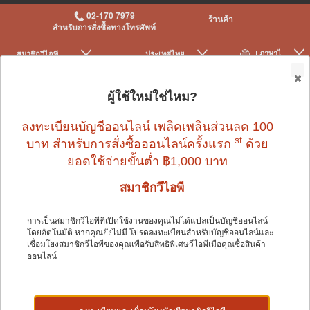
02-170 7979
ร้านค้า
สำหรับการสั่งซื้อทางโทรศัพท์
| ภาษาไทย
สมาชิกวีไอพี
ประเทศไทย
|
|
0
ผู้ใช้ใหม่ใช่ไหม?
ลงทะเบียนบัญชีออนไลน์ เพลิดเพลินส่วนลด 100
st
บาท สำหรับการสั่งซื้อออนไลน์ครั้งแรก
ด้วย
ยอดใช้จ่ายขั้นต่ำ ฿1,000 บาท
นก
>
อุปกรณ์นกและอื่น ๆ
>
ผลิตภัณฑ์อาบน้ำ-ตัดขน
สมาชิกวีไอพี
การเป็นสมาชิกวีไอพีที่เปิดใช้งานของคุณไม่ได้แปลเป็นบัญชีออนไลน์
นก
โดยอัตโนมัติ หากคุณยังไม่มี โปรดลงทะเบียนสำหรับบัญชีออนไลน์และ
เชื่อมโยงสมาชิกวีไอพีของคุณเพื่อรับสิทธิพิเศษวีไอพีเมื่อคุณซื้อสินค้า
ออนไลน์
Shop by: