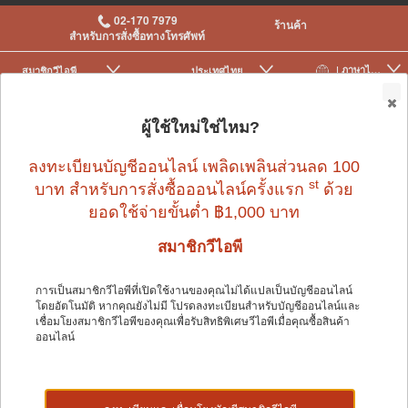
02-170 7979
ร้านค้า
สำหรับการสั่งซื้อทางโทรศัพท์
| ภาษาไทย
สมาชิกวีไอพี
ประเทศไทย
|
|
0
ผู้ใช้ใหม่ใช่ไหม?
ลงทะเบียนบัญชีออนไลน์ เพลิดเพลินส่วนลด 100
นก
>
อาหารนกและเครื่องให้อาหาร
>
ขนม
>
Biscuits
st
บาท สำหรับการสั่งซื้อออนไลน์ครั้งแรก
ด้วย
ยอดใช้จ่ายขั้นต่ำ ฿1,000 บาท
สมาชิกวีไอพี
การเป็นสมาชิกวีไอพีที่เปิดใช้งานของคุณไม่ได้แปลเป็นบัญชีออนไลน์
โดยอัตโนมัติ หากคุณยังไม่มี โปรดลงทะเบียนสำหรับบัญชีออนไลน์และ
นก
เชื่อมโยงสมาชิกวีไอพีของคุณเพื่อรับสิทธิพิเศษวีไอพีเมื่อคุณซื้อสินค้า
ออนไลน์