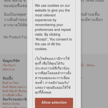
จัดหาผลไม้ ข้าวโพด ข้าวโอ๊ต และเมล็ดพันธุ์อื่นๆ ให้สัตว์เลี้ยง
We use cookies on our
ของคุณชื่นชอบเสมอ
website to give you the
นั่นเป็นเหตุผลว่าทำไม Pet Lovers Centre จึงมีสินค้าบนชั้น
most relevant
experience by
วางสินค้าของเราไว้พร้อมตัวเลือกมากมาย คุณจะมีทางเลือก
remembering your
มากมายให้สัตว์เลี้ยงของคุณ
preferences and repeat
visits. By clicking
No Product Found
“Accept”, You consent to
the use of All the
cookies.
เว็บไซต์ของเรามีการใช้
ข้อมูลบริษัท
บริการของเรา
คุกกี้ เพื่อให้คุณได้รับ
เกี่ยวกับเรา
ศูนย์ให้บริการอาบน้ำ - ตัดขน
ประสบการณ์ที่เกี่ยวข้อง
สมัครงาน
สัตว์เลี้ยงที่ร้านค้า
มากที่สุดโดยจดจำการตั้ง
การจัดส่งด่วน
ค่าของคุณและการเยี่ยม
บริการจัดส่งถึงบ้าน
ช้อปปิ้ง
สุขภาพสัตว์เลี้ยง
ชมซ้ำ การคลิก"ยอมรับ"
สินค้ามาใหม่
แสดงว่าคุณยินยอมให้ใช้
สินค้าพิเศษ เฉพาะ เพ็ท เลิฟเวอร์ เซ็นเตอร์
สินค้าที่ลูกค้าชื่นชอบ
คุกกี้ทั้งหมด
ป้ายชื่อสัตว์เลี้ยง
ห้องรับรองสมาชิก
Allow selection
สิทธิประโยชน์
สมัครสมาชิก / ต่ออายุ / เปิดใช้งานบัตรวีไอพี