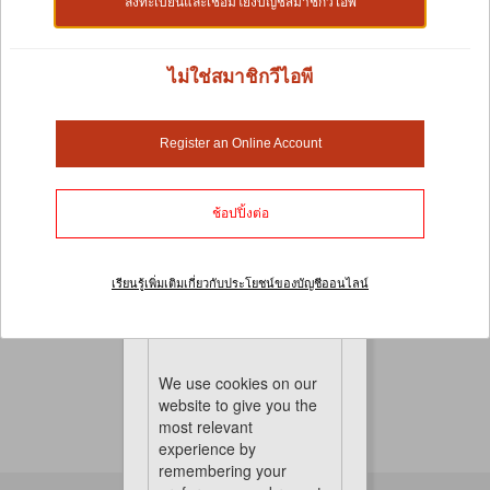
ลงทะเบียนและเชื่อมโยงบัญชีสมาชิกวีไอพี
ไม่ใช่สมาชิกวีไอพี
กรงและสายรัดอกของสัตว์เล็ก
ตอนนี้คุณไม่ต้องกังวลว่าสัตว์เลี้ยงของคุณจะ
Register an Online Account
กระวนกระวายใจเมื่อคุณพาพวกเขาไปเที่ยวด้วยตลอดการ
เดินทางของคุณ เรามีกรงใส่สัตว์เลี้ยงขนาดเล็กและสายจูง
หลากหลายประเภทให้เลือก เพื่อการขนย้ายพวกเขาได้
ช้อปปิ้งต่อ
อย่างปลอดภัยและสะดวกสบาย ลังและกรงสัตว์เลี้ยงของ
เราจะทำให้การเดินทางง่ายขึ้นสำหรับคุณทั้งคู่
No Product Found
เรียนรู้เพิ่มเติมเกี่ยวกับประโยชน์ของบัญชีออนไลน์
Cookies
We use cookies on our
website to give you the
most relevant
experience by
remembering your