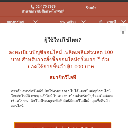
02-170 7979
ร้านค้า
สำหรับการสั่งซื้อทางโทรศัพท์
| ภาษาไทย
สมาชิกวีไอพี
ประเทศไทย
|
|
0
ผู้ใช้ใหม่ใช่ไหม?
ลงทะเบียนบัญชีออนไลน์ เพลิดเพลินส่วนลด 100
st
บาท สำหรับการสั่งซื้อออนไลน์ครั้งแรก
ด้วย
ยอดใช้จ่ายขั้นต่ำ ฿1,000 บาท
สัตว์เล็ก
>
ของใช้สัตว์เล็กและอื่น ๆ
>
การท่องเที่ยว
สมาชิกวีไอพี
การเป็นสมาชิกวีไอพีที่เปิดใช้งานของคุณไม่ได้แปลเป็นบัญชีออนไลน์
สัตว์เล็ก
โดยอัตโนมัติ หากคุณยังไม่มี โปรดลงทะเบียนสำหรับบัญชีออนไลน์และ
เชื่อมโยงสมาชิกวีไอพีของคุณเพื่อรับสิทธิพิเศษวีไอพีเมื่อคุณซื้อสินค้า
ออนไลน์
Shop by: