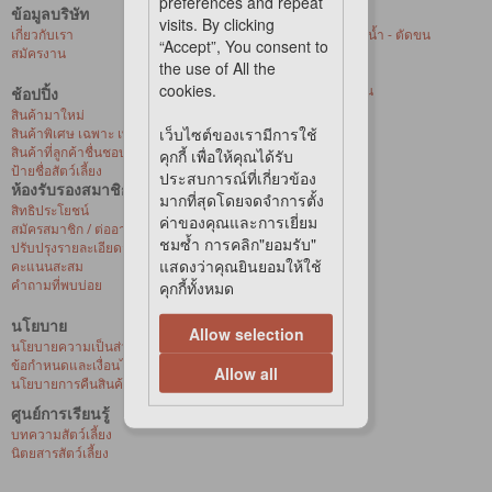
preferences and repeat
ข้อมูลบริษัท
บริการของเรา
visits. By clicking
เกี่ยวกับเรา
ศูนย์ให้บริการอาบน้ำ - ตัดขน
“Accept”, You consent to
สมัครงาน
สัตว์เลี้ยงที่ร้านค้า
the use of All the
การจัดส่งด่วน
cookies.
บริการจัดส่งถึงบ้าน
ช้อปปิ้ง
สุขภาพสัตว์เลี้ยง
สินค้ามาใหม่
เว็บไซต์ของเรามีการใช้
สินค้าพิเศษ เฉพาะ เพ็ท เลิฟเวอร์ เซ็นเตอร์
สินค้าที่ลูกค้าชื่นชอบ
คุกกี้ เพื่อให้คุณได้รับ
ป้ายชื่อสัตว์เลี้ยง
ประสบการณ์ที่เกี่ยวข้อง
ห้องรับรองสมาชิก
มากที่สุดโดยจดจำการตั้ง
สิทธิประโยชน์
ค่าของคุณและการเยี่ยม
สมัครสมาชิก / ต่ออายุ / เปิดใช้งานบัตรวีไอพี
ชมซ้ำ การคลิก"ยอมรับ"
ปรับปรุงรายละเอียดส่วนบุคคล
แสดงว่าคุณยินยอมให้ใช้
คะแนนสะสม
คำถามที่พบบ่อย
คุกกี้ทั้งหมด
นโยบาย
Allow selection
นโยบายความเป็นส่วนตัว
ข้อกำหนดและเงื่อนไขการซื้อสินค้าออนไลน์
Allow all
นโยบายการคืนสินค้าและการเปลี่ยนสินค้า
ศูนย์การเรียนรู้
บทความสัตว์เลี้ยง
นิตยสารสัตว์เลี้ยง