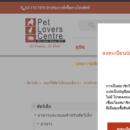
02-170 7979 สำหรับการสั่งซื้อทางโทรศัพท์
สุนัข
แมว
สั
ลงทะเบียนบั
บทความสัตว์เลี้ยง
สัตว์เล็ก
>
ของใช้สัตว์เล็กและอื่น ๆ
>
การทำความสะอาดกรงและกลิ่
การเป็นสมาชิกวี
แปลเป็นบัญชีออ
ไม่มี โปรดลงทะ
การท
เชื่อมโยงสมาชิกว
สัตว์เล็ก
พีเมื่อคุณซื้อสิ
อย่าเค
อาหารและขนมสำหรับสัตว์เล็ก
ควบคุมก
อาหาร
ทั้งทำ
ลงทะเบีย