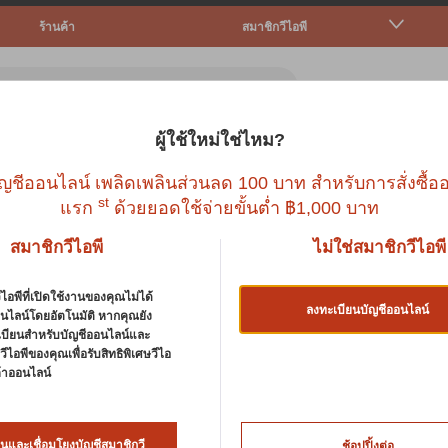
ร้านค้า
สมาชิกวีไอพี
ผู้ใช้ใหม่ใช่ไหม?
ตว์เล็ก
ปลา
นก
สัตว์เลื้อยคลาน
บริก
ญชีออนไลน์ เพลิดเพลินส่วนลด 100 บาท สำหรับการสั่งซื้ออ
st
แรก
ด้วยยอดใช้จ่ายขั้นต่ำ ฿1,000 บาท
สมาชิกวีไอพี
ไม่ใช่สมาชิกวีไอพี
น
ไอพีที่เปิดใช้งานของคุณไม่ได้
ลงทะเบียนบัญชีออนไลน์
นไลน์โดยอัตโนมัติ หากคุณยัง
เบียนสำหรับบัญชีออนไลน์และ
ำความสะอาดกรงและกลิ่น
ีไอพีของคุณเพื่อรับสิทธิพิเศษวีไอ
นค้าออนไลน์
รียดกับการพยายามกำจัดกลิ่นไม่พึงประสงค์จากกรงสัตว์เลี้ยงข
ลิ่นสำหรับสัตว์เลี้ยงขนาดเล็กมีให้เลือกมากมายที่นี่ ทุกสิ่งที่คุณต
ให้สัตว์เลี้ยงของคุณมีสถานที่ที่สะอาดและปลอดภัยสำหรับการอยู่อา
นและเชื่อมโยงบัญชีสมาชิกวี
ช้อปปิ้งต่อ