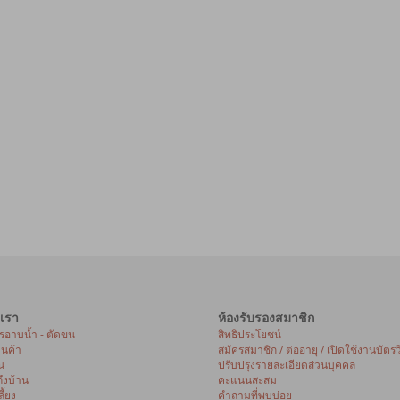
เรา
ห้องรับรองสมาชิก
ารอาบน้ำ - ตัดขน
สิทธิประโยชน์
้านค้า
สมัครสมาชิก / ต่ออายุ / เปิดใช้งานบัตรว
น
ปรับปรุงรายละเอียดส่วนบุคคล
ถึงบ้าน
คะแนนสะสม
ี้ยง
คำถามที่พบบ่อย