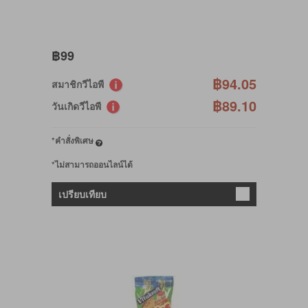
฿99
฿94.05
สมาชิกวีไอพี
฿89.10
วันเกิดวีไอพี
*คำสั่งพิเศษ
*ไม่สามารถออนไลน์ได้
เปรียบเทียบ