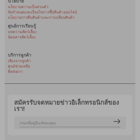
นโยบาย
นโยบายความเป็นส่วนตัว
ข้อกำหนดและเงื่อนไขการซื้อสินค้าออนไลน์
นโยบายการคืนสินค้าและการเปลี่ยนสินค้า
ศูนย์การเรียนรู้
บทความสัตว์เลี้ยง
นิตยสารสัตว์เลี้ยง
บริการลูกค้า
เสียงจากลูกค้า
ศูนย์ช่วยเหลือ
ติดต่อเรา
สมัครรับจดหมายข่าวอิเล็กทรอนิกส์ของ
เรา!