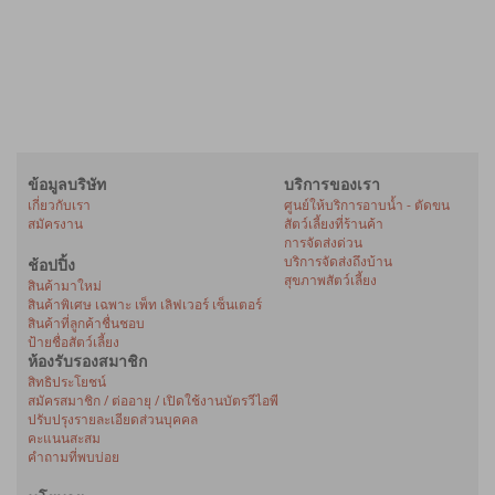
ข้อมูลบริษัท
บริการของเรา
เกี่ยวกับเรา
ศูนย์ให้บริการอาบน้ำ - ตัดขน
สมัครงาน
สัตว์เลี้ยงที่ร้านค้า
การจัดส่งด่วน
บริการจัดส่งถึงบ้าน
ช้อปปิ้ง
สุขภาพสัตว์เลี้ยง
สินค้ามาใหม่
สินค้าพิเศษ เฉพาะ เพ็ท เลิฟเวอร์ เซ็นเตอร์
สินค้าที่ลูกค้าชื่นชอบ
ป้ายชื่อสัตว์เลี้ยง
ห้องรับรองสมาชิก
สิทธิประโยชน์
สมัครสมาชิก / ต่ออายุ / เปิดใช้งานบัตรวีไอพี
ปรับปรุงรายละเอียดส่วนบุคคล
คะแนนสะสม
คำถามที่พบบ่อย