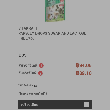
VITAKRAFT
PARSLEY DROPS SUGAR AND LACTOSE
FREE 75g
฿99
฿94.05
สมาชิกวีไอพี
฿89.10
วันเกิดวีไอพี
*คำสั่งพิเศษ
*ไม่สามารถออนไลน์ได้
เปรียบเทียบ