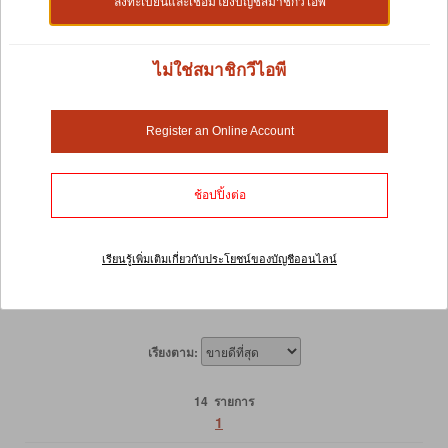
ลงทะเบียนและเชื่อมโยงบัญชีสมาชิกวีไอพี
Shop by:
ไม่ใช่สมาชิกวีไอพี
การทำความสะอาดกรงและกลิ่น
Register an Online Account
อย่าเครียดกับการพยายามกำจัดกลิ่นไม่พึงประสงค์จากกรง
ช้อปปิ้งต่อ
สัตว์เลี้ยงของคุณ คุณจะพบว่าผลิตภัณฑ์ทำความสะอาด
และควบคุมกลิ่นสำหรับสัตว์เลี้ยงขนาดเล็กมีให้เลือก
มากมายที่นี่ ทุกสิ่งที่คุณต้องการเพื่อใช้ขจัดกลิ่นไม่พึง
เรียนรู้เพิ่มเติมเกี่ยวกับประโยชน์ของบัญชีออนไลน์
ประสงค์เหล่านั้น พร้อมทั้งทำให้สัตว์เลี้ยงของคุณมีสถานที่
ที่สะอาดและปลอดภัยสำหรับการอยู่อาศัย
เรียงตาม:
14 รายการ
1