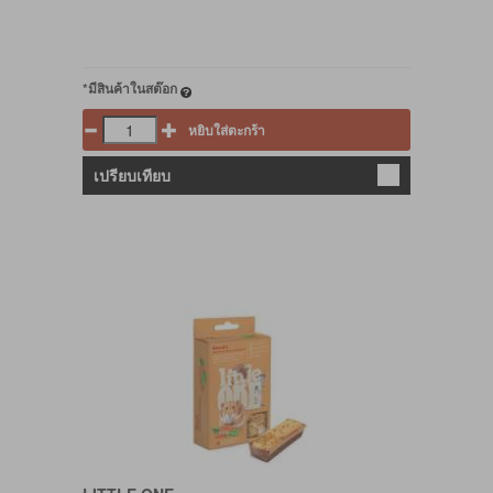
*มีสินค้าในสต๊อก
หยิบใส่ตะกร้า
เปรียบเทียบ