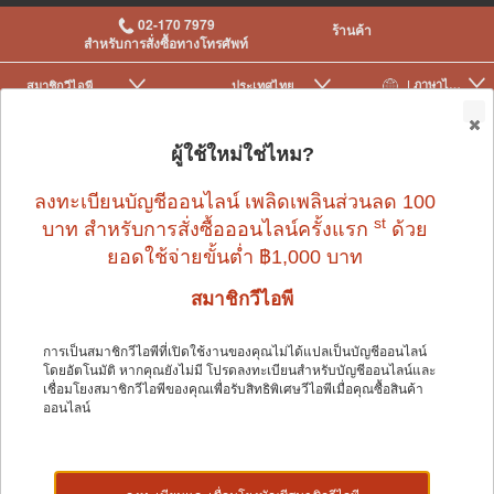
02-170 7979
ร้านค้า
สำหรับการสั่งซื้อทางโทรศัพท์
| ภาษาไทย
สมาชิกวีไอพี
ประเทศไทย
|
|
0
ผู้ใช้ใหม่ใช่ไหม?
ลงทะเบียนบัญชีออนไลน์ เพลิดเพลินส่วนลด 100
st
บาท สำหรับการสั่งซื้อออนไลน์ครั้งแรก
ด้วย
ยอดใช้จ่ายขั้นต่ำ ฿1,000 บาท
สมาชิกวีไอพี
การเป็นสมาชิกวีไอพีที่เปิดใช้งานของคุณไม่ได้แปลเป็นบัญชีออนไลน์
โดยอัตโนมัติ หากคุณยังไม่มี โปรดลงทะเบียนสำหรับบัญชีออนไลน์และ
สัตว์เล็ก
>
ของใช้สัตว์เล็กและอื่น ๆ
>
การทำความสะอาดกรงและกลิ่น
เชื่อมโยงสมาชิกวีไอพีของคุณเพื่อรับสิทธิพิเศษวีไอพีเมื่อคุณซื้อสินค้า
ออนไลน์
สัตว์เล็ก