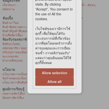
ข้อมูลบริษัท
บริการของเรา
visits. By clicking
เกี่ยวกับเรา
ศูนย์ให้บริการอาบน้ำ - ตัดขน
“Accept”, You consent to
สมัครงาน
สัตว์เลี้ยงที่ร้านค้า
การจัดส่งด่วน
the use of All the
บริการจัดส่งถึงบ้าน
ช้อปปิ้ง
cookies.
สุขภาพสัตว์เลี้ยง
สินค้ามาใหม่
สินค้าพิเศษ เฉพาะ เพ็ท เลิฟเวอร์ เซ็นเตอร์
เว็บไซต์ของเรามีการใช้
สินค้าที่ลูกค้าชื่นชอบ
คุกกี้ เพื่อให้คุณได้รับ
ป้ายชื่อสัตว์เลี้ยง
ประสบการณ์ที่เกี่ยวข้อง
ห้องรับรองสมาชิก
มากที่สุดโดยจดจำการตั้ง
สิทธิประโยชน์
ค่าของคุณและการเยี่ยม
สมัครสมาชิก / ต่ออายุ / เปิดใช้งานบัตรวีไอพี
ปรับปรุงรายละเอียดส่วนบุคคล
ชมซ้ำ การคลิก"ยอมรับ"
คะแนนสะสม
แสดงว่าคุณยินยอมให้ใช้
คำถามที่พบบ่อย
คุกกี้ทั้งหมด
นโยบาย
Allow selection
นโยบายความเป็นส่วนตัว
ข้อกำหนดและเงื่อนไขการซื้อสินค้าออนไลน์
Allow all
นโยบายการคืนสินค้าและการเปลี่ยนสินค้า
ศูนย์การเรียนรู้
บทความสัตว์เลี้ยง
นิตยสารสัตว์เลี้ยง