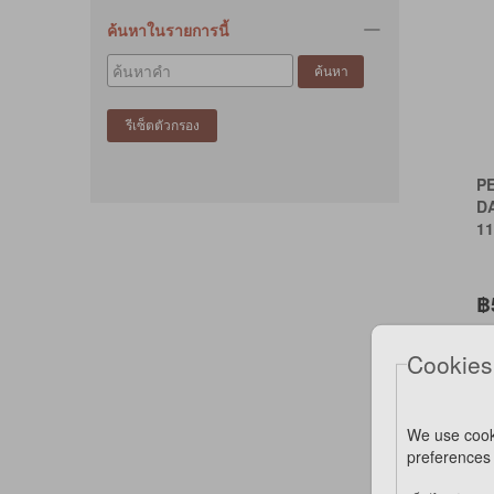
TRIPLE PET (3)
TROPICLEAN (3)
ค้นหาในรายการนี้
VIRBAC (2)
P
D
11
฿
สม
Cookies
วั
We use cook
*คำ
preferences 
*ไ