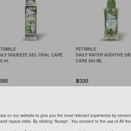
ETSMILE
PETSMILE
AILY SQUEEZE GEL ORAL CARE
DAILY WATER ADDITIVE O
5 ml.
CARE 260 ML
580
฿320
฿551
าชิกวีไอพี
สมาชิกวีไอพี
฿522
นเกิดวีไอพี
วันเกิดวีไอพี
ies on our website to give you the most relevant experience by remem
สั่งพิเศษ
*คำสั่งพิเศษ
and repeat visits. By clicking “Accept”, You consent to the use of All th
ม่สามารถออนไลน์ได้
*ไม่สามารถออนไลน์ได้