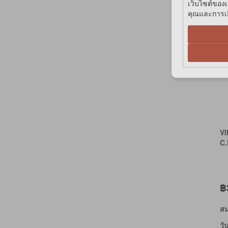
เว็บไซต์ของเ
คุณและการเยี
V
C.
฿
สม
วั