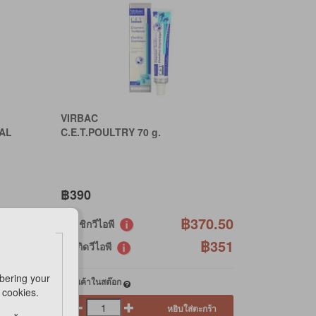
VIRBAC
RAL
C.E.T.POULTRY 70 g.
฿390
฿304
฿370.50
สมาชิกวีไอพี
฿288
฿351
วันเกิดวีไอพี
bering your
*มีสินค้าในสต๊อก
e cookies.
หยิบใส่ตะกร้า