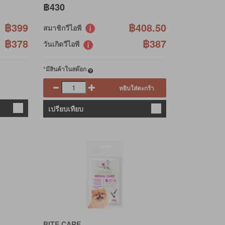
฿430
฿399
฿408.50
สมาชิกวีไอพี
฿378
฿387
วันเกิดวีไอพี
*มีสินค้าในสต๊อก
หยิบใส่ตะกร้า
เปรียบเทียบ
BITE CARE