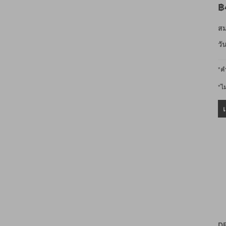
฿
สม
วั
*คำ
*ไ
D