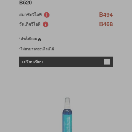
฿520
฿494
สมาชิกวีไอพี
฿468
วันเกิดวีไอพี
*คำสั่งพิเศษ
*ไม่สามารถออนไลน์ได้
เปรียบเทียบ