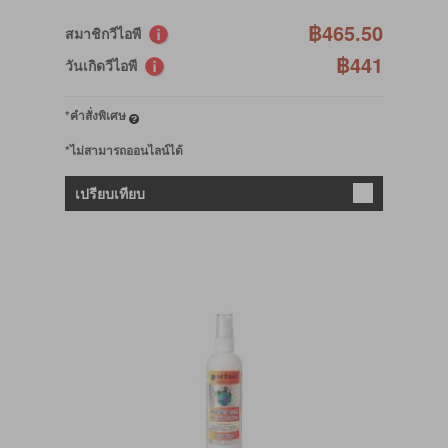
฿465.50
สมาชิกวีไอพี
฿441
วันเกิดวีไอพี
*คำสั่งพิเศษ
*ไม่สามารถออนไลน์ได้
เปรียบเทียบ