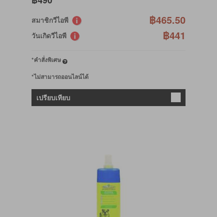
฿490
฿465.50
สมาชิกวีไอพี
฿441
วันเกิดวีไอพี
*คำสั่งพิเศษ
*ไม่สามารถออนไลน์ได้
เปรียบเทียบ