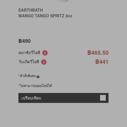
EARTHBATH
MANGO TANGO SPRITZ 8oz
฿490
฿465.50
สมาชิกวีไอพี
฿441
วันเกิดวีไอพี
*คำสั่งพิเศษ
*ไม่สามารถออนไลน์ได้
เปรียบเทียบ