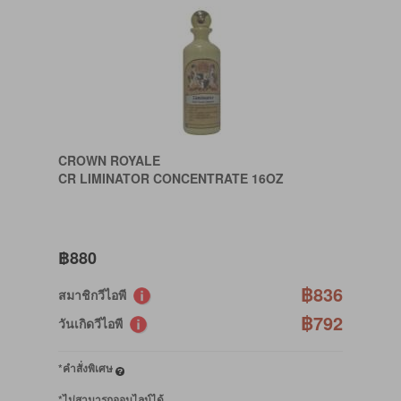
CROWN ROYALE
CR LIMINATOR CONCENTRATE 16OZ
฿880
฿836
สมาชิกวีไอพี
฿792
วันเกิดวีไอพี
*คำสั่งพิเศษ
*ไม่สามารถออนไลน์ได้