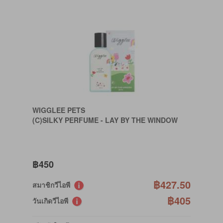
WIGGLEE PETS
(C)SILKY PERFUME - LAY BY THE WINDOW
฿450
฿427.50
สมาชิกวีไอพี
฿405
วันเกิดวีไอพี