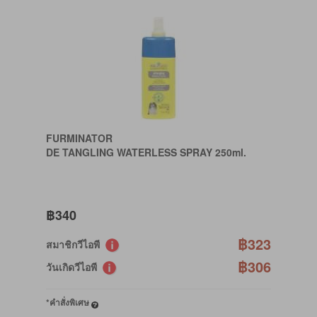
FURMINATOR
DE TANGLING WATERLESS SPRAY 250ml.
฿340
฿323
สมาชิกวีไอพี
฿306
วันเกิดวีไอพี
*คำสั่งพิเศษ